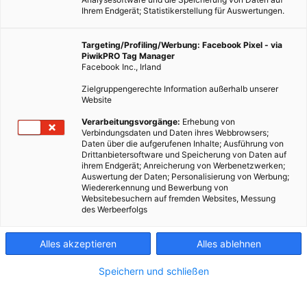
Ihrem Endgerät; Statistikerstellung für Auswertungen.
Targeting/Profiling/Werbung: Facebook Pixel - via
PiwikPRO Tag Manager
ERNÄHRUNG
Facebook Inc., Irland
Da ist Tier drin! Überraschende tierische Bestandteile in
Zielgruppengerechte Information außerhalb unserer
Lebensmitteln
Website
18. JULI 2014
VON
ULRIKE GÖBL
Verarbeitungsvorgänge:
Erhebung von
Verbindungsdaten und Daten ihres Webbrowsers;
Ulrike Göbl schreibt für Energieleben.at eine zweiwöchentliche
Daten über die aufgerufenen Inhalte; Ausführung von
Drittanbietersoftware und Speicherung von Daten auf
Kolumne zum Thema nachhaltige Ernährung. In diesem Artikel
ihrem Endgerät; Anreicherung von Werbenetzwerken;
schreibt die Bloggerin über überraschende tierische
Auswertung der Daten; Personalisierung von Werbung;
Wiedererkennung und Bewerbung von
Bestandteile in Lebensmitteln, die nicht allen Veganern
Websitebesuchern auf fremden Websites, Messung
bewusst sind.
des Werbeerfolgs
BEITRAG ANSEHEN
Alles akzeptieren
Alles ablehnen
Speichern und schließen
TEILEN