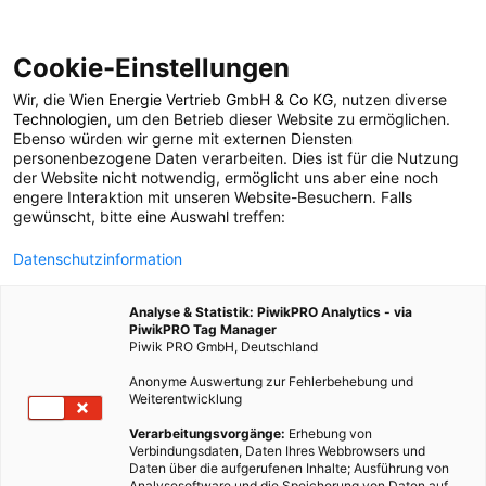
Cookie-Einstellungen
Wir, die
Wien Energie Vertrieb GmbH & Co KG
, nutzen diverse
POSTS BY TAG
Technologien
, um den Betrieb dieser Website zu ermöglichen.
Ebenso würden wir gerne mit externen Diensten
überraschend
personenbezogene Daten verarbeiten. Dies ist für die Nutzung
der Website nicht notwendig, ermöglicht uns aber eine noch
engere Interaktion mit unseren Website-Besuchern. Falls
gewünscht, bitte eine Auswahl treffen:
1 BEITRAG
Datenschutzinformation
Analyse & Statistik: PiwikPRO Analytics - via
PiwikPRO Tag Manager
Piwik PRO GmbH, Deutschland
Anonyme Auswertung zur Fehlerbehebung und
Weiterentwicklung
Verarbeitungsvorgänge:
Erhebung von
Verbindungsdaten, Daten Ihres Webbrowsers und
Daten über die aufgerufenen Inhalte; Ausführung von
Analysesoftware und die Speicherung von Daten auf