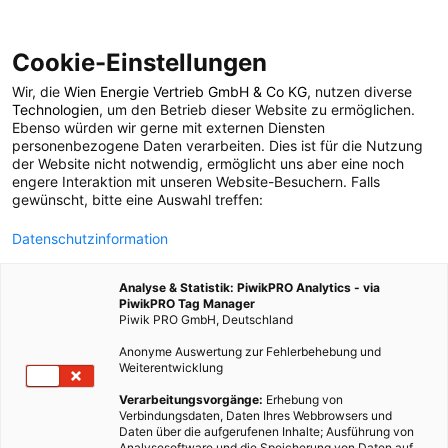
Cookie-Einstellungen
Wir, die
Wien Energie Vertrieb GmbH & Co KG
, nutzen diverse
POSTS BY TAG
Technologien
, um den Betrieb dieser Website zu ermöglichen.
Ebenso würden wir gerne mit externen Diensten
Upcycling Mode
personenbezogene Daten verarbeiten. Dies ist für die Nutzung
der Website nicht notwendig, ermöglicht uns aber eine noch
engere Interaktion mit unseren Website-Besuchern. Falls
gewünscht, bitte eine Auswahl treffen:
3 BEITRÄGE
Datenschutzinformation
Analyse & Statistik: PiwikPRO Analytics - via
PiwikPRO Tag Manager
Piwik PRO GmbH, Deutschland
Anonyme Auswertung zur Fehlerbehebung und
Weiterentwicklung
Verarbeitungsvorgänge:
Erhebung von
Verbindungsdaten, Daten Ihres Webbrowsers und
Daten über die aufgerufenen Inhalte; Ausführung von
Analysesoftware und die Speicherung von Daten auf