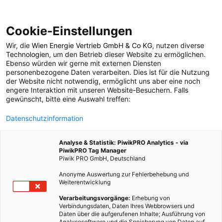
Cookie-Einstellungen
Wir, die
Wien Energie Vertrieb GmbH & Co KG
, nutzen diverse
POSTS BY TAG
Technologien
, um den Betrieb dieser Website zu ermöglichen.
Ebenso würden wir gerne mit externen Diensten
Verbrauch reduzieren
personenbezogene Daten verarbeiten. Dies ist für die Nutzung
der Website nicht notwendig, ermöglicht uns aber eine noch
engere Interaktion mit unseren Website-Besuchern. Falls
gewünscht, bitte eine Auswahl treffen:
2 BEITRÄGE
Datenschutzinformation
Analyse & Statistik: PiwikPRO Analytics - via
PiwikPRO Tag Manager
Piwik PRO GmbH, Deutschland
Anonyme Auswertung zur Fehlerbehebung und
Weiterentwicklung
Verarbeitungsvorgänge:
Erhebung von
Verbindungsdaten, Daten Ihres Webbrowsers und
Daten über die aufgerufenen Inhalte; Ausführung von
Analysesoftware und die Speicherung von Daten auf