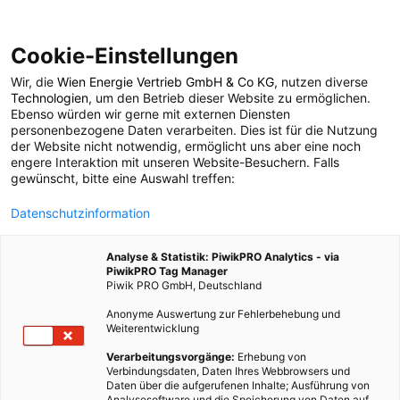
Cookie-Einstellungen
Wir, die
Wien Energie Vertrieb GmbH & Co KG
, nutzen diverse
POSTS BY TAG
Technologien
, um den Betrieb dieser Website zu ermöglichen.
Ebenso würden wir gerne mit externen Diensten
Verbrauchsgewohnheit
personenbezogene Daten verarbeiten. Dies ist für die Nutzung
der Website nicht notwendig, ermöglicht uns aber eine noch
engere Interaktion mit unseren Website-Besuchern. Falls
gewünscht, bitte eine Auswahl treffen:
1 BEITRAG
Datenschutzinformation
Analyse & Statistik: PiwikPRO Analytics - via
PiwikPRO Tag Manager
Piwik PRO GmbH, Deutschland
Anonyme Auswertung zur Fehlerbehebung und
Weiterentwicklung
Verarbeitungsvorgänge:
Erhebung von
Verbindungsdaten, Daten Ihres Webbrowsers und
Daten über die aufgerufenen Inhalte; Ausführung von
Analysesoftware und die Speicherung von Daten auf