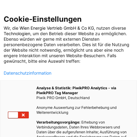
Cookie-Einstellungen
Wir, die
Wien Energie Vertrieb GmbH & Co KG
, nutzen diverse
POSTS BY TAG
Technologien
, um den Betrieb dieser Website zu ermöglichen.
Ebenso würden wir gerne mit externen Diensten
Vertiefende Artikel
personenbezogene Daten verarbeiten. Dies ist für die Nutzung
der Website nicht notwendig, ermöglicht uns aber eine noch
engere Interaktion mit unseren Website-Besuchern. Falls
ABC1
gewünscht, bitte eine Auswahl treffen:
Datenschutzinformation
1 BEITRAG
Analyse & Statistik: PiwikPRO Analytics - via
PiwikPRO Tag Manager
Piwik PRO GmbH, Deutschland
Anonyme Auswertung zur Fehlerbehebung und
Weiterentwicklung
Verarbeitungsvorgänge:
Erhebung von
Verbindungsdaten, Daten Ihres Webbrowsers und
Daten über die aufgerufenen Inhalte; Ausführung von
Analysesoftware und die Speicherung von Daten auf