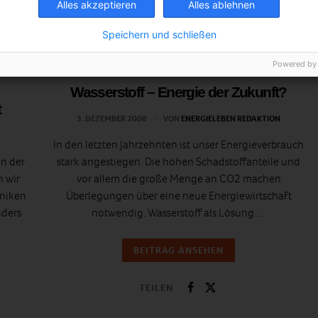
Alles akzeptieren
Alles ablehnen
Speichern und schließen
Powered by
ENERGIEPOLITIK
Wasserstoff – Energie der Zukunft?
t
3. DEZEMBER 2008
VON
ENERGIELEBEN REDAKTION
In den letzten Jahrzehnten ist unser Energieverbrauch
n der
stark angestiegen. Die hohen Schadstoffanteile und
 wir
vor allem die große Menge an CO2 machen
hniken
Überlegungen über eine neue Energiewirtschaft
nders
notwendig. Wasserstoff als Lösung…
BEITRAG ANSEHEN
TEILEN