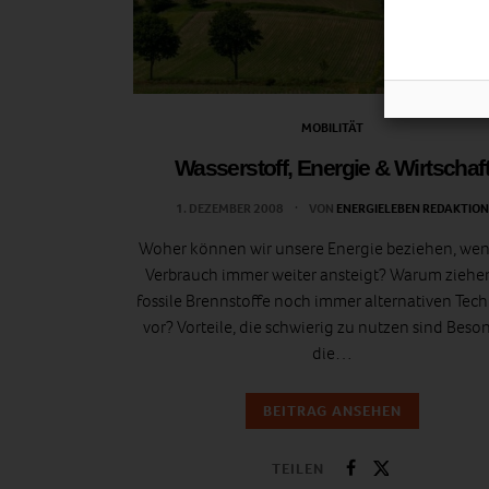
MOBILITÄT
Wasserstoff, Energie & Wirtschaf
1. DEZEMBER 2008
VON
ENERGIELEBEN REDAKTION
Woher können wir unsere Energie beziehen, wen
Verbrauch immer weiter ansteigt? Warum ziehen
fossile Brennstoffe noch immer alternativen Tec
vor? Vorteile, die schwierig zu nutzen sind Beso
die…
BEITRAG ANSEHEN
TEILEN