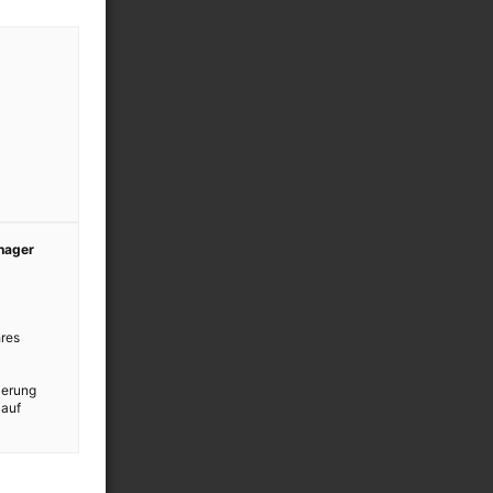
anager
res
ierung
 auf