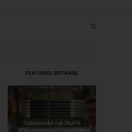
FEATURED BEITRÄGE
Solarmodul mit 34,4 %
LOOP
Wirkungsgrad: Fraunhofer
München