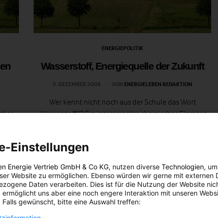
ENERGIEPOLITIK
uen
Wasserstoff, Energiequelle der Zukunft
3. DEZEMBER 2008
VON
ENERGIELEBEN REDAKTION
Wer kennt nicht noch aus der Schule das Wort
icher
„Wasserstoff“? Ein interessantes chemisches Element,
schaft
wenn es um alternative Energien geht. Warum
Blick
Wasserstoff? Wahrscheinlich können Sie sich auch
e-Einstellungen
nnung
noch daran erinnern,…
en Energie Vertrieb GmbH & Co KG
, nutzen diverse
Technologien
, um
BEITRAG ANSEHEN
eser Website zu ermöglichen. Ebenso würden wir gerne mit externen 
zogene Daten verarbeiten. Dies ist für die Nutzung der Website nic
 ermöglicht uns aber eine noch engere Interaktion mit unseren Websi
TEILEN
 Falls gewünscht, bitte eine Auswahl treffen:
zinformation