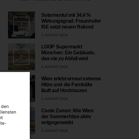
Solarmodul mit 34,4 %
Wirkungsgrad: Fraunhofer
1
ISE setzt neuen Rekord
7. AUGUST 2026
LOOP Supermarkt
München: Ein Gebäude,
2
das nie zu Abfall wird
6. AUGUST 2026
Wien erlebt erneut extreme
Hitze und die Fernkälte
3
läuft auf Hochtouren
5. AUGUST 2026
 den
Coole Zonen: Wie Wien
Diensten
der Sommerhitze aktiv
ht
4
entgegenwirkt
te-
3. AUGUST 2026