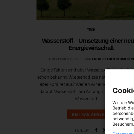
TECH
Wasserstoff – Umsetzung einer ne
Energiewirtschaft
3. DEZEMBER 2008
VON
ENERGIELEBEN REDAKTION
Einige Fakten sind über Wasserstoffwirtschaft s
schon bekannt. Wie sieht diese neue Energiewirt
aber konkret aus? Werfen wir einen genaueren 
Cooki
darauf. Wasserstoff: am Anfang steht die Gewi
Wasserstoff ist…
Wir, die
Wi
Betrieb di
personenbe
BEITRAG ANSEHEN
notwendig,
Besuchern.
TEILEN
Datenschut