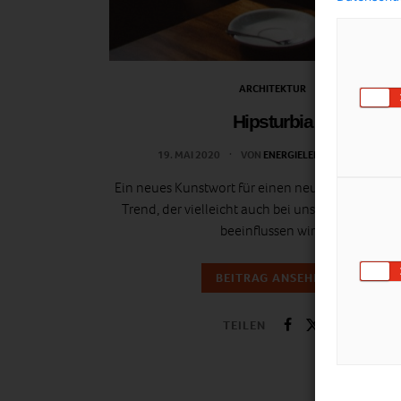
ARCHITEKTUR
Hipsturbia
19. MAI 2020
VON
ENERGIELEBEN REDAKTION
Ein neues Kunstwort für einen neuen amerikani
Trend, der vielleicht auch bei uns die Raumpla
beeinflussen wird.
BEITRAG ANSEHEN
TEILEN