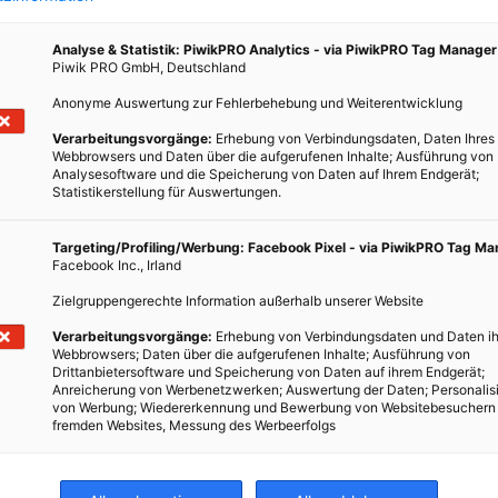
und volkswirtschaftlich bedenklich, verkündet der
Harvard-Wirtschaftsprofessor Edward Glaeser.
Analyse & Statistik: PiwikPRO Analytics - via PiwikPRO Tag Manager
Piwik PRO GmbH, Deutschland
Anonyme Auswertung zur Fehlerbehebung und Weiterentwicklung
BEITRAG ANSEHEN
Verarbeitungsvorgänge:
Erhebung von Verbindungsdaten, Daten Ihres
Webbrowsers und Daten über die aufgerufenen Inhalte; Ausführung von
TEILEN
Analysesoftware und die Speicherung von Daten auf Ihrem Endgerät;
Statistikerstellung für Auswertungen.
schen
Targeting/Profiling/Werbung: Facebook Pixel - via PiwikPRO Tag M
nung
Facebook Inc., Irland
Zielgruppengerechte Information außerhalb unserer Website
Verarbeitungsvorgänge:
Erhebung von Verbindungsdaten und Daten ih
Webbrowsers; Daten über die aufgerufenen Inhalte; Ausführung von
Drittanbietersoftware und Speicherung von Daten auf ihrem Endgerät;
Anreicherung von Werbenetzwerken; Auswertung der Daten; Personalis
von Werbung; Wiedererkennung und Bewerbung von Websitebesuchern
fremden Websites, Messung des Werbeerfolgs