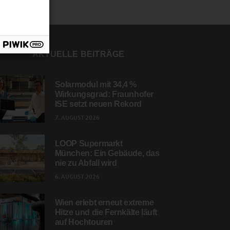
AKTUELLE BEITRÄGE
Solarmodul mit 34,4 %
Wirkungsgrad: Fraunhofer
ISE setzt neuen Rekord
7. AUGUST 2026
LOOP Supermarkt
München: Ein Gebäude, das
nie zu Abfall wird
6. AUGUST 2026
Wien erlebt erneut extreme
Hitze und die Fernkälte läuft
auf Hochtouren