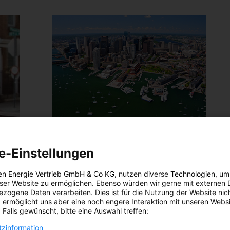
LEBEN
e-Einstellungen
Stadt gegen Land – Wo lebt man
umweltschonender?
en Energie Vertrieb GmbH & Co KG
, nutzen diverse
Technologien
, um
eser Website zu ermöglichen. Ebenso würden wir gerne mit externen 
5. DEZEMBER 2013
VON
ENERGIELEBEN REDAKTION
zogene Daten verarbeiten. Dies ist für die Nutzung der Website nic
 ermöglicht uns aber eine noch engere Interaktion mit unseren Websi
Wer seinen ökologischen Fußabdruck verringern will,
 Falls gewünscht, bitte eine Auswahl treffen:
sollte in die Stadt ziehen. Das Leben auf dem Land ist
nicht nur umweltschädlich, sondern auch ungesünder
zinformation