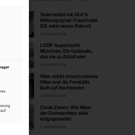
Solarmodul mit 34,4 %
Wirkungsgrad: Fraunhofer
1
ISE setzt neuen Rekord
7. AUGUST 2026
LOOP Supermarkt
München: Ein Gebäude,
2
das nie zu Abfall wird
6. AUGUST 2026
anager
Wien erlebt erneut extreme
Hitze und die Fernkälte
3
läuft auf Hochtouren
res
5. AUGUST 2026
ierung
Coole Zonen: Wie Wien
 auf
der Sommerhitze aktiv
4
entgegenwirkt
3. AUGUST 2026