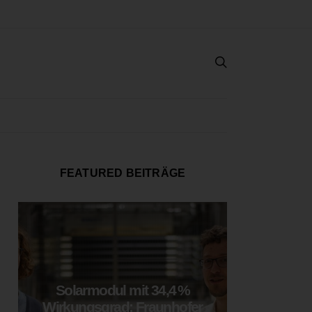
FEATURED BEITRÄGE
Solarmodul mit 34,4 %
LOOP
Wirkungsgrad: Fraunhofer
München