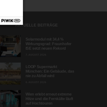
AKTUELLE BEITRÄGE
Solarmodul mit 34,4 %
Wirkungsgrad: Fraunhofer
ISE setzt neuen Rekord
7. AUGUST 2026
LOOP Supermarkt
München: Ein Gebäude, das
nie zu Abfall wird
6. AUGUST 2026
Wien erlebt erneut extreme
Hitze und die Fernkälte läuft
auf Hochtouren