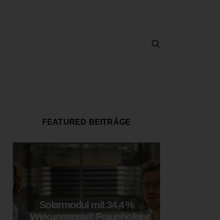
FEATURED BEITRÄGE
Solarmodul mit 34,4 %
LOOP
Wirkungsgrad: Fraunhofer
München