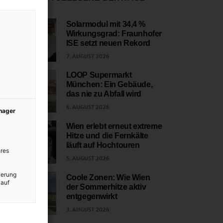
Solarmodul mit 34,4 %
Wirkungsgrad: Fraunhofer
1
ISE setzt neuen Rekord
7. AUGUST 2026
LOOP Supermarkt
München: Ein Gebäude,
2
das nie zu Abfall wird
6. AUGUST 2026
anager
Wien erlebt erneut extreme
Hitze und die Fernkälte
3
läuft auf Hochtouren
res
5. AUGUST 2026
ierung
Coole Zonen: Wie Wien
 auf
der Sommerhitze aktiv
4
entgegenwirkt
3. AUGUST 2026