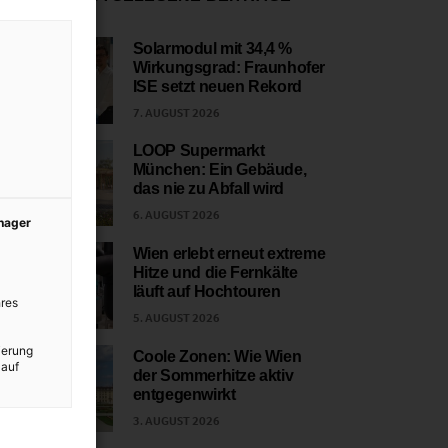
Solarmodul mit 34,4 %
Wirkungsgrad: Fraunhofer
1
ISE setzt neuen Rekord
7. AUGUST 2026
LOOP Supermarkt
München: Ein Gebäude,
2
das nie zu Abfall wird
6. AUGUST 2026
anager
Wien erlebt erneut extreme
Hitze und die Fernkälte
3
läuft auf Hochtouren
res
5. AUGUST 2026
ierung
Coole Zonen: Wie Wien
 auf
der Sommerhitze aktiv
4
entgegenwirkt
3. AUGUST 2026