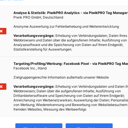
die als ein virtueller Tauschplatz – im Sinne von
Tauschen und Teilen – von genusstauglichen,
Analyse & Statistik: PiwikPRO Analytics - via PiwikPRO Tag Manager
einwandfreien Lebensmitteln dient, kannst du deine
Piwik PRO GmbH, Deutschland
Lebensmittel an andere weitergeben.
Anonyme Auswertung zur Fehlerbehebung und Weiterentwicklung
Verarbeitungsvorgänge:
Erhebung von Verbindungsdaten, Daten Ihres
BEITRAG ANSEHEN
Webbrowsers und Daten über die aufgerufenen Inhalte; Ausführung von
Analysesoftware und die Speicherung von Daten auf Ihrem Endgerät;
Statistikerstellung für Auswertungen.
TEILEN
Targeting/Profiling/Werbung: Facebook Pixel - via PiwikPRO Tag M
as zu
Facebook Inc., Irland
ißt,
Zielgruppengerechte Information außerhalb unserer Website
emand
Verarbeitungsvorgänge:
Erhebung von Verbindungsdaten und Daten ih
Webbrowsers; Daten über die aufgerufenen Inhalte; Ausführung von
Drittanbietersoftware und Speicherung von Daten auf ihrem Endgerät;
Anreicherung von Werbenetzwerken; Auswertung der Daten; Personalis
von Werbung; Wiedererkennung und Bewerbung von Websitebesuchern
fremden Websites, Messung des Werbeerfolgs