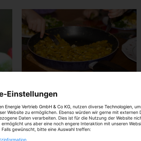
e-Einstellungen
LEBEN
Teilen ist schön
en Energie Vertrieb GmbH & Co KG
, nutzen diverse
Technologien
, um
eser Website zu ermöglichen. Ebenso würden wir gerne mit externen 
zogene Daten verarbeiten. Dies ist für die Nutzung der Website nic
10. JANUAR 2014
VON
ENERGIELEBEN REDAKTION
 ermöglicht uns aber eine noch engere Interaktion mit unseren Websi
 Falls gewünscht, bitte eine Auswahl treffen:
Dein Kühlschrank ist voll, aber du willst bald verreisen?
Kein Problem! Auf myfoodsharing.at, einer Plattform,
zinformation