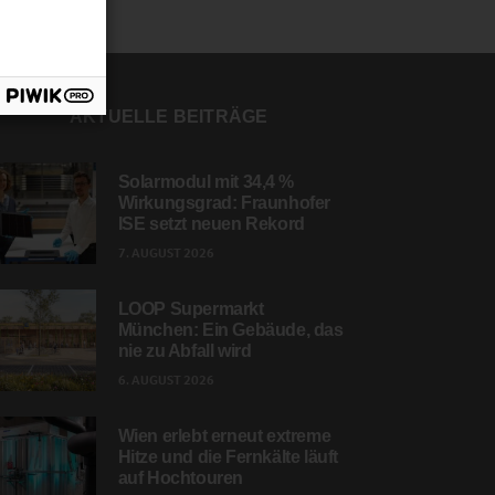
AKTUELLE BEITRÄGE
Solarmodul mit 34,4 %
Wirkungsgrad: Fraunhofer
ISE setzt neuen Rekord
7. AUGUST 2026
LOOP Supermarkt
München: Ein Gebäude, das
nie zu Abfall wird
6. AUGUST 2026
Wien erlebt erneut extreme
Hitze und die Fernkälte läuft
auf Hochtouren