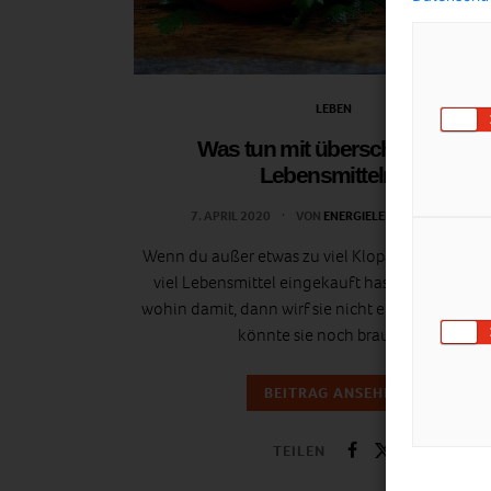
LEBEN
Was tun mit überschüssigen
Lebensmitteln?
7. APRIL 2020
VON
ENERGIELEBEN REDAKTION
Wenn du außer etwas zu viel Klopapier auch etw
viel Lebensmittel eingekauft hast und nicht we
wohin damit, dann wirf sie nicht einfach weg. J
könnte sie noch brauchen.
BEITRAG ANSEHEN
TEILEN