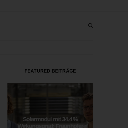
FEATURED BEITRÄGE
Solarmodul mit 34,4 %
LOOP
Wirkungsgrad: Fraunhofer
München