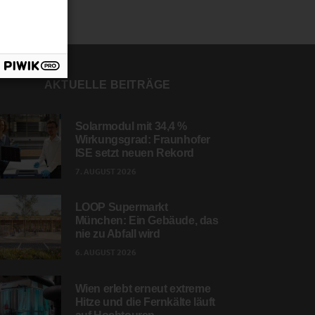
AKTUELLE BEITRÄGE
Solarmodul mit 34,4 %
Wirkungsgrad: Fraunhofer
ISE setzt neuen Rekord
7. AUGUST 2026
LOOP Supermarkt
München: Ein Gebäude, das
nie zu Abfall wird
6. AUGUST 2026
Wien erlebt erneut extreme
Hitze und die Fernkälte läuft