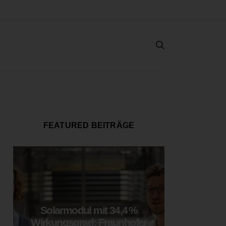
FEATURED BEITRÄGE
Solarmodul mit 34,4 %
LOOP
Wirkungsgrad: Fraunhofer
München