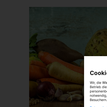
Cooki
Wir, die
Wi
Betrieb di
personenbe
notwendig,
Besuchern.