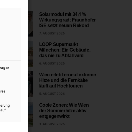
Solarmodul mit 34,4 %
Wirkungsgrad: Fraunhofer
1
ISE setzt neuen Rekord
7. AUGUST 2026
LOOP Supermarkt
München: Ein Gebäude,
2
das nie zu Abfall wird
6. AUGUST 2026
anager
Wien erlebt erneut extreme
Hitze und die Fernkälte
3
läuft auf Hochtouren
res
5. AUGUST 2026
Coole Zonen: Wie Wien
ierung
 auf
der Sommerhitze aktiv
4
entgegenwirkt
3. AUGUST 2026