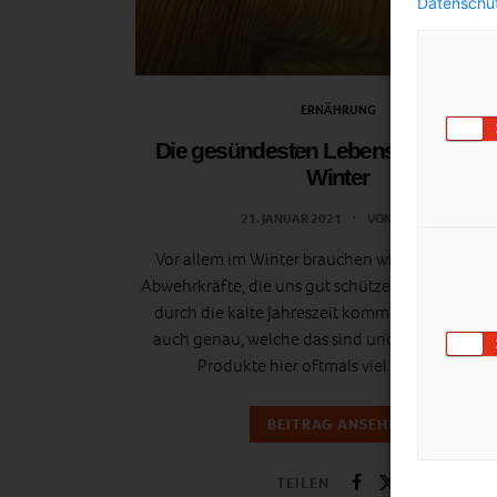
Datenschut
ERNÄHRUNG
Die gesündesten Lebensmittel für 
Winter
21. JANUAR 2021
VON
ULRIKE
Vor allem im Winter brauchen wir immer gestä
Abwehrkräfte, die uns gut schützen, damit wir g
durch die kalte Jahreszeit kommen. Doch weiß
auch genau, welche das sind und warum saiso
Produkte hier oftmals viel besser sind?
BEITRAG ANSEHEN
TEILEN