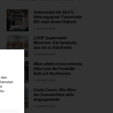
Solarmodul mit 34,4 %
Wirkungsgrad: Fraunhofer
1
ISE setzt neuen Rekord
7. AUGUST 2026
LOOP Supermarkt
München: Ein Gebäude,
2
das nie zu Abfall wird
6. AUGUST 2026
Wien erlebt erneut extreme
Hitze und die Fernkälte
3
läuft auf Hochtouren
 den
5. AUGUST 2026
Diensten
ht
Coole Zonen: Wie Wien
te-
der Sommerhitze aktiv
4
entgegenwirkt
3. AUGUST 2026