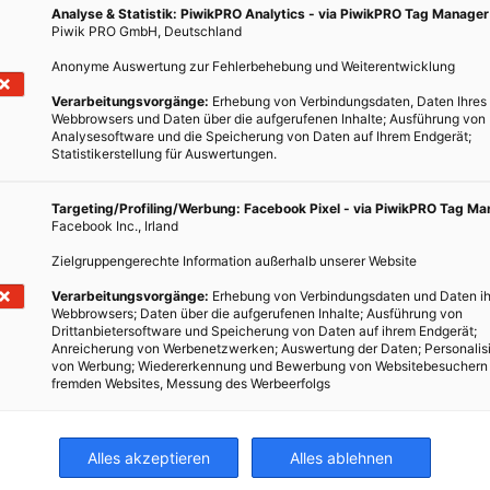
Analyse & Statistik: PiwikPRO Analytics - via PiwikPRO Tag Manager
Piwik PRO GmbH, Deutschland
Anonyme Auswertung zur Fehlerbehebung und Weiterentwicklung
Verarbeitungsvorgänge:
Erhebung von Verbindungsdaten, Daten Ihres
Webbrowsers und Daten über die aufgerufenen Inhalte; Ausführung von
Analysesoftware und die Speicherung von Daten auf Ihrem Endgerät;
Statistikerstellung für Auswertungen.
Targeting/Profiling/Werbung: Facebook Pixel - via PiwikPRO Tag M
Facebook Inc., Irland
LEBEN
Zielgruppengerechte Information außerhalb unserer Website
LIFX: Die Glühbirne in neuer Form
Verarbeitungsvorgänge:
Erhebung von Verbindungsdaten und Daten ih
Webbrowsers; Daten über die aufgerufenen Inhalte; Ausführung von
23. NOVEMBER 2012
VON
ENERGIELEBEN REDAKTION
Drittanbietersoftware und Speicherung von Daten auf ihrem Endgerät;
Anreicherung von Werbenetzwerken; Auswertung der Daten; Personalis
Über die Plattform Kickstarter lassen sich Projekte
von Werbung; Wiedererkennung und Bewerbung von Websitebesuchern
fremden Websites, Messung des Werbeerfolgs
mittels Crowdfunding finanzieren. Enorm viel Zuspruch
erfährt LIFX, eine LED-Lampe, die sich per WLAN über
das Smartphone steuern lässt.
Alles akzeptieren
Alles ablehnen