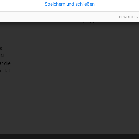
Speichern und schließen
BEITRAG ANSEHEN
Powered by
TEILEN
s
AN
ar die
rsität