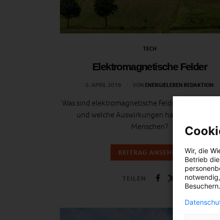
TECH
Elektromagnetische Felder
5. APRIL 2018
VON
ENERGIELEBEN REDAKTION
Was sind elektromagnetische Felder, wo findet m
und welche Auswirkungen haben sie auf de
Menschen?
Cooki
Wir, die
Wi
BEITRAG ANSEHEN
Betrieb di
personenbe
notwendig,
TEILEN
Besuchern.
Datenschut