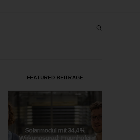
FEATURED BEITRÄGE
Solarmodul mit 34,4 %
LOOP
Wirkungsgrad: Fraunhofer
München