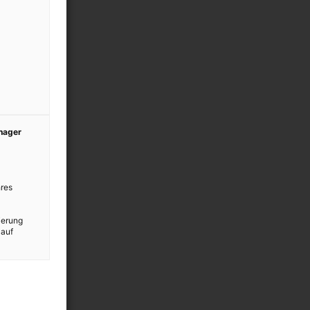
anager
res
ierung
 auf