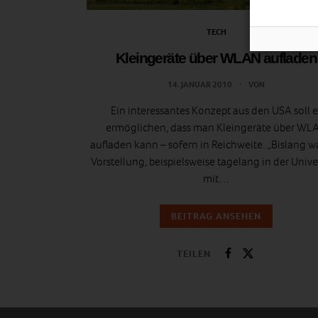
TECH
Kleingeräte über WLAN aufladen
14. JANUAR 2010
VON
Ein interessantes Konzept aus den USA soll e
ermöglichen, dass man Kleingeräte über WL
aufladen kann – sofern in Reichweite. „Bislang w
Vorstellung, beispielsweise tagelang in der Unive
mit…
BEITRAG ANSEHEN
TEILEN