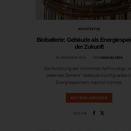
ARCHITEKTUR
Biobatterie: Gebäude als Energiespe
der Zukunft
19. DEZEMBER 2025
VON
ENERGIELEBEN
Die Forschung der Universität Aarhus zeigt, w
„lebender Zement“ Gebäude künftig selbst z
Energiespeichern machen könnte.
BEITRAG ANSEHEN
TEILEN