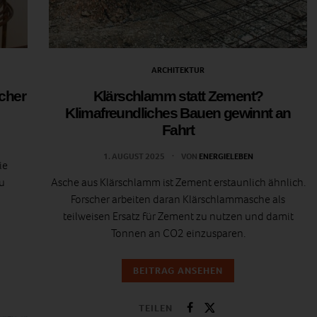
ARCHITEKTUR
icher
Klärschlamm statt Zement?
Klimafreundliches Bauen gewinnt an
Fahrt
1. AUGUST 2025
VON
ENERGIELEBEN
ie
u
Asche aus Klärschlamm ist Zement erstaunlich ähnlich.
Forscher arbeiten daran Klärschlammasche als
teilweisen Ersatz für Zement zu nutzen und damit
Tonnen an CO2 einzusparen.
BEITRAG ANSEHEN
TEILEN