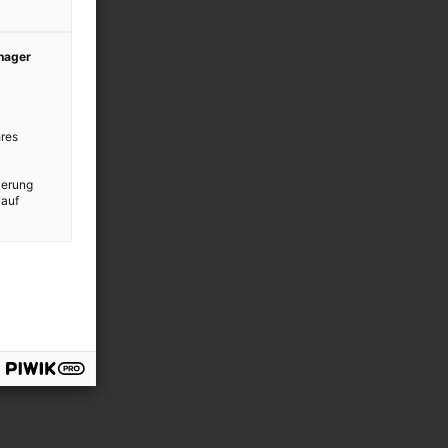
anager
res
ierung
 auf