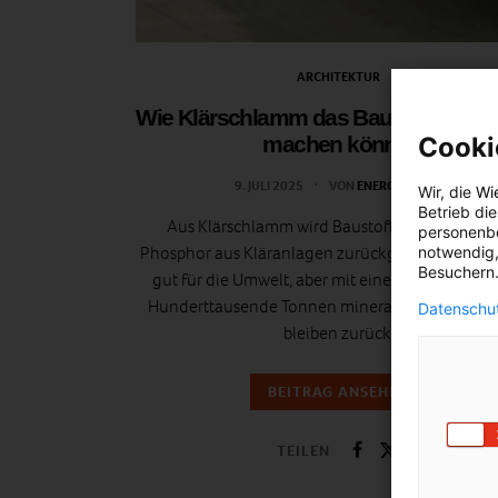
ARCHITEKTUR
Wie Klärschlamm das Bauen nachhal
Cooki
machen könnte
9. JULI 2025
VON
ENERGIELEBEN
Wir, die
Wi
Betrieb di
Aus Klärschlamm wird Baustoff? Ab 2029 mu
personenbe
Phosphor aus Kläranlagen zurückgewonnen wer
notwendig,
Besuchern.
gut für die Umwelt, aber mit einem neuen Prob
Hunderttausende Tonnen mineralischer Rückst
Datenschut
bleiben zurück.
BEITRAG ANSEHEN
TEILEN