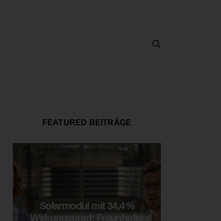
FEATURED BEITRÄGE
Solarmodul mit 34,4 %
LOOP
Wirkungsgrad: Fraunhofer
München