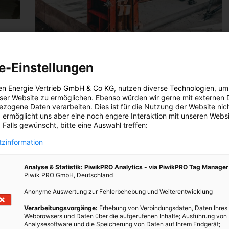
tiger
ARCHITEKTUR
e-Einstellungen
Bton – Beton ohne Emissionen
en Energie Vertrieb GmbH & Co KG
, nutzen diverse
Technologien
, um
eser Website zu ermöglichen. Ebenso würden wir gerne mit externen 
18. JUNI 2024
VON
ENERGIELEBEN
ss
zogene Daten verarbeiten. Dies ist für die Nutzung der Website nic
den –
Die Betonproduktion ist für 8% der weltweiten
 ermöglicht uns aber eine noch engere Interaktion mit unseren Websi
 Falls gewünscht, bitte eine Auswahl treffen:
lem:
Treibhausgasemissionen verantwortlich. Mit einer
ände
patentierten Hybridmischtechnologie kann der CO2-
zinformation
Ausstoß um bis zu 80 Prozent reduziert werden.
Analyse & Statistik: PiwikPRO Analytics - via PiwikPRO Tag Manager
Piwik PRO GmbH, Deutschland
BEITRAG ANSEHEN
Anonyme Auswertung zur Fehlerbehebung und Weiterentwicklung
TEILEN
Verarbeitungsvorgänge:
Erhebung von Verbindungsdaten, Daten Ihres
Webbrowsers und Daten über die aufgerufenen Inhalte; Ausführung von
Analysesoftware und die Speicherung von Daten auf Ihrem Endgerät;