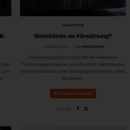
ARCHITEKTUR
le
Betonblöcke als Klimalösung?
2. FEBRUAR 2023
VON
ENERGIELEBEN
Die Betonproduktion ist für 8% der weltweiten
l das
Treibhausgasemissionen verantwortlich. Betonblöcke,
2 pro
die Kohlendioxid aus der Atmosphäre entfernen, sollen
n.
das ändern.
BEITRAG ANSEHEN
TEILEN