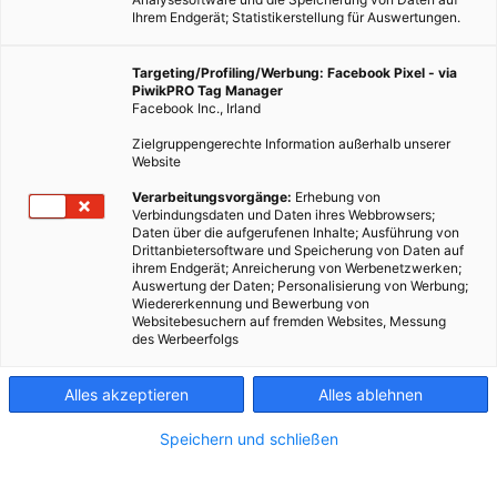
Ihrem Endgerät; Statistikerstellung für Auswertungen.
Targeting/Profiling/Werbung: Facebook Pixel - via
PiwikPRO Tag Manager
Facebook Inc., Irland
Zielgruppengerechte Information außerhalb unserer
ARCHITEKTUR
Website
Baustoff Lehm
Verarbeitungsvorgänge:
Erhebung von
Verbindungsdaten und Daten ihres Webbrowsers;
13. MÄRZ 2012
VON
ENERGIELEBEN REDAKTION
Daten über die aufgerufenen Inhalte; Ausführung von
Drittanbietersoftware und Speicherung von Daten auf
Lehm ist das älteste Baumaterial der Welt. In allen höher
ihrem Endgerät; Anreicherung von Werbenetzwerken;
Auswertung der Daten; Personalisierung von Werbung;
entwickelten Kulturen wurde Lehm für den Massivbau als
Wiedererkennung und Bewerbung von
Baustoff, als Verputzmaterial und für Fußböden eingesetzt. In
Websitebesuchern auf fremden Websites, Messung
des Werbeerfolgs
20. Jahrhundert wurde Lehm…
Alles akzeptieren
Alles ablehnen
BEITRAG ANSEHEN
Speichern und schließen
TEILEN