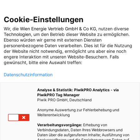
Cookie-Einstellungen
Wir, die
Wien Energie Vertrieb GmbH & Co KG
, nutzen diverse
POSTS BY TAG
Technologien
, um den Betrieb dieser Website zu ermöglichen.
Ebenso würden wir gerne mit externen Diensten
Ziegel. Lehmfachwerk
personenbezogene Daten verarbeiten. Dies ist für die Nutzung
der Website nicht notwendig, ermöglicht uns aber eine noch
engere Interaktion mit unseren Website-Besuchern. Falls
gewünscht, bitte eine Auswahl treffen:
1 BEITRAG
Datenschutzinformation
Analyse & Statistik: PiwikPRO Analytics - via
PiwikPRO Tag Manager
Piwik PRO GmbH, Deutschland
Anonyme Auswertung zur Fehlerbehebung und
Weiterentwicklung
Verarbeitungsvorgänge:
Erhebung von
Verbindungsdaten, Daten Ihres Webbrowsers und
Daten über die aufgerufenen Inhalte; Ausführung von
Analysesoftware und die Speicherung von Daten auf