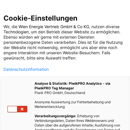
Cookie-Einstellungen
Wir, die
Wien Energie Vertrieb GmbH & Co KG
, nutzen diverse
Technologien
, um den Betrieb dieser Website zu ermöglichen.
Ebenso würden wir gerne mit externen Diensten
personenbezogene Daten verarbeiten. Dies ist für die Nutzung
der Website nicht notwendig, ermöglicht uns aber eine noch
engere Interaktion mit unseren Website-Besuchern. Falls
gewünscht, bitte eine Auswahl treffen:
LEBEN
Datenschutzinformation
Top-Laufstrecken in
Analyse & Statistik: PiwikPRO Analytics - via
Wien
PiwikPRO Tag Manager
Piwik PRO GmbH, Deutschland
Anonyme Auswertung zur Fehlerbehebung und
Weiterentwicklung
19. MÄRZ 2016
3 MINUTEN LESEZEIT
Verarbeitungsvorgänge:
Erhebung von
Verbindungsdaten, Daten Ihres Webbrowsers und
Daten über die aufgerufenen Inhalte; Ausführung von
Analysesoftware und die Speicherung von Daten auf