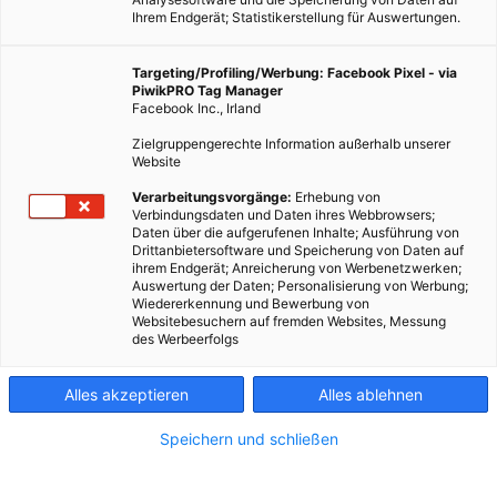
Ihrem Endgerät; Statistikerstellung für Auswertungen.
Targeting/Profiling/Werbung: Facebook Pixel - via
PiwikPRO Tag Manager
Wir haben die Highlights für dich zusammengefasst.
Facebook Inc., Irland
Zielgruppengerechte Information außerhalb unserer
Website
Dieser Artikel wurde am 19. März 2016 veröffentlicht
und ist möglicherweise nicht mehr aktuell!
Verarbeitungsvorgänge:
Erhebung von
Verbindungsdaten und Daten ihres Webbrowsers;
Laufen ist eine Art der sportlichen Betätigung, die nur wenige
Daten über die aufgerufenen Inhalte; Ausführung von
Drittanbietersoftware und Speicherung von Daten auf
Bedingungen kennt. Laufen können die meisten von uns
ihrem Endgerät; Anreicherung von Werbenetzwerken;
schließlich wann immer und wo immer sie möchten. Die
Auswertung der Daten; Personalisierung von Werbung;
Wiedererkennung und Bewerbung von
richtige Laufstrecke vorab ausgewählt steigert trotzdem die
Websitebesuchern auf fremden Websites, Messung
Freude am Laufen und macht es einfacher.
des Werbeerfolgs
Wien hat einen Vorteil: Es gibt hier mehr Läufer als irgendwo
Alles akzeptieren
Alles ablehnen
sonst in Österreich.
Wien hat natürlich auch einen Nachteil: Es gibt hier mehr
Speichern und schließen
Verkehr. Zum ungetrübten Laufgenuss gehört schließlich
frische Luft und Ruhe, die man entlang einer stark befahrenen