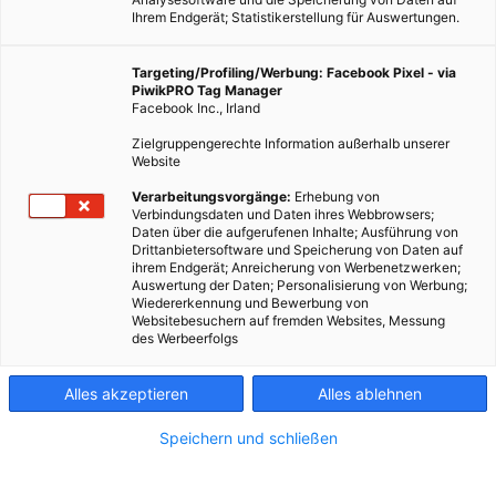
Ihrem Endgerät; Statistikerstellung für Auswertungen.
Targeting/Profiling/Werbung: Facebook Pixel - via
PiwikPRO Tag Manager
Facebook Inc., Irland
Zielgruppengerechte Information außerhalb unserer
Website
Verarbeitungsvorgänge:
Erhebung von
Verbindungsdaten und Daten ihres Webbrowsers;
Daten über die aufgerufenen Inhalte; Ausführung von
Drittanbietersoftware und Speicherung von Daten auf
ihrem Endgerät; Anreicherung von Werbenetzwerken;
Photocredit: pixabay.com/pixel2013
Auswertung der Daten; Personalisierung von Werbung;
Wiedererkennung und Bewerbung von
Websitebesuchern auf fremden Websites, Messung
des Werbeerfolgs
Was können wir tun, wenn sich die Meinungen in einem
Gespräch stark entgegensetzen und die Wogen hochgehen?
Alles akzeptieren
Alles ablehnen
Dieser Artikel wurde am 7. April 2021 veröffentlicht
Speichern und schließen
und ist möglicherweise nicht mehr aktuell!