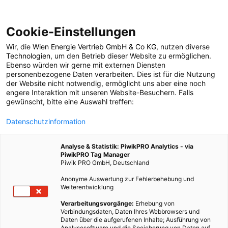
Cookie-Einstellungen
Wir, die
Wien Energie Vertrieb GmbH & Co KG
, nutzen diverse
LEBEN
Technologien
, um den Betrieb dieser Website zu ermöglichen.
Ebenso würden wir gerne mit externen Diensten
Umgang mit
personenbezogene Daten verarbeiten. Dies ist für die Nutzung
der Website nicht notwendig, ermöglicht uns aber eine noch
engere Interaktion mit unseren Website-Besuchern. Falls
polarisierenden
gewünscht, bitte eine Auswahl treffen:
Datenschutzinformation
Meinungen
Analyse & Statistik: PiwikPRO Analytics - via
PiwikPRO Tag Manager
7. APRIL 2021
4 MINUTEN LESEZEIT
Piwik PRO GmbH, Deutschland
Anonyme Auswertung zur Fehlerbehebung und
Weiterentwicklung
Verarbeitungsvorgänge:
Erhebung von
Verbindungsdaten, Daten Ihres Webbrowsers und
Daten über die aufgerufenen Inhalte; Ausführung von
Analysesoftware und die Speicherung von Daten auf