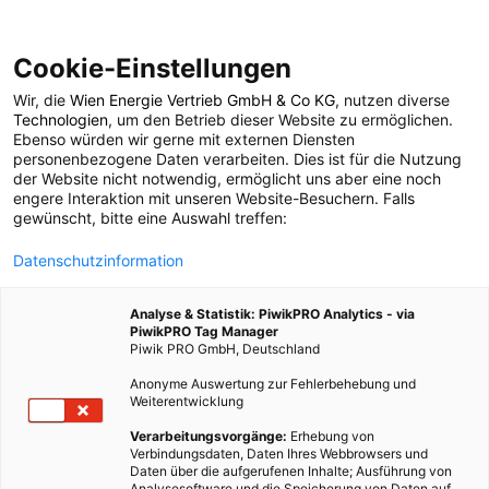
Cookie-Einstellungen
Wir, die
Wien Energie Vertrieb GmbH & Co KG
, nutzen diverse
LEBEN
Technologien
, um den Betrieb dieser Website zu ermöglichen.
Ebenso würden wir gerne mit externen Diensten
Was bringt die
personenbezogene Daten verarbeiten. Dies ist für die Nutzung
der Website nicht notwendig, ermöglicht uns aber eine noch
engere Interaktion mit unseren Website-Besuchern. Falls
Zukunft?
gewünscht, bitte eine Auswahl treffen:
Datenschutzinformation
24. JANUAR 2014
3 MINUTEN LESEZEIT
Analyse & Statistik: PiwikPRO Analytics - via
PiwikPRO Tag Manager
Piwik PRO GmbH, Deutschland
Anonyme Auswertung zur Fehlerbehebung und
Weiterentwicklung
Verarbeitungsvorgänge:
Erhebung von
Verbindungsdaten, Daten Ihres Webbrowsers und
Daten über die aufgerufenen Inhalte; Ausführung von
Analysesoftware und die Speicherung von Daten auf