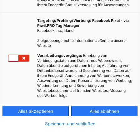
Ihrem Endgerät; Statistikerstellung für Auswertungen.
Targeting/Profiling/Werbung: Facebook Pixel - via
PiwikPRO Tag Manager
Facebook Inc., Irland
Zielgruppengerechte Information außerhalb unserer
Website
Universität für gastronomische Wissenschaften/Italien
Verarbeitungsvorgänge:
Erhebung von
Verbindungsdaten und Daten ihres Webbrowsers;
Daten über die aufgerufenen Inhalte; Ausführung von
Was bringt die Zukunft? Wo findet man Orientierung,
Drittanbietersoftware und Speicherung von Daten auf
ihrem Endgerät; Anreicherung von Werbenetzwerken;
Lösungen und Modelle, die einem zumindest etwas
Auswertung der Daten; Personalisierung von Werbung;
Perspektive bieten: weg vom Schnellen, hin zur Langsamkeit;
Wiedererkennung und Bewerbung von
Websitebesuchern auf fremden Websites, Messung
den Dingen wieder Zeit geben, Zeit zu wachsen, zu heilen
des Werbeerfolgs
und Zeit zum werden. Slow Food ist hier eine dieser
Lösungsmodelle.
Alles akzeptieren
Alles ablehnen
Speichern und schließen
Dieser Artikel wurde am 24. Januar 2014 veröffentlicht
und ist möglicherweise nicht mehr aktuell!