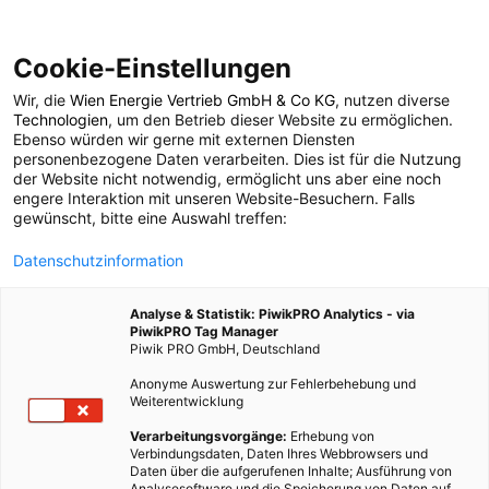
Cookie-Einstellungen
Wir, die
Wien Energie Vertrieb GmbH & Co KG
, nutzen diverse
LEBEN
Technologien
, um den Betrieb dieser Website zu ermöglichen.
Ebenso würden wir gerne mit externen Diensten
Was tun, wenn man als
personenbezogene Daten verarbeiten. Dies ist für die Nutzung
der Website nicht notwendig, ermöglicht uns aber eine noch
engere Interaktion mit unseren Website-Besuchern. Falls
Hundebesitzerin oder -
gewünscht, bitte eine Auswahl treffen:
Datenschutzinformation
besitzer in Quarantäne
Analyse & Statistik: PiwikPRO Analytics - via
muss?
PiwikPRO Tag Manager
Piwik PRO GmbH, Deutschland
Anonyme Auswertung zur Fehlerbehebung und
15. OKTOBER 2021
3 MINUTEN LESEZEIT
Weiterentwicklung
Verarbeitungsvorgänge:
Erhebung von
Verbindungsdaten, Daten Ihres Webbrowsers und
Daten über die aufgerufenen Inhalte; Ausführung von
Analysesoftware und die Speicherung von Daten auf