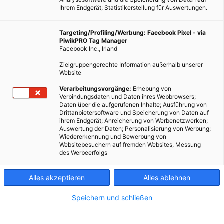
Ihrem Endgerät; Statistikerstellung für Auswertungen.
Targeting/Profiling/Werbung: Facebook Pixel - via
PiwikPRO Tag Manager
Facebook Inc., Irland
Zielgruppengerechte Information außerhalb unserer
Website
Verarbeitungsvorgänge:
Erhebung von
Verbindungsdaten und Daten ihres Webbrowsers;
Daten über die aufgerufenen Inhalte; Ausführung von
Drittanbietersoftware und Speicherung von Daten auf
Haustier in Zeiten der Pandemie: Wer einen Hund hat und in
ihrem Endgerät; Anreicherung von Werbenetzwerken;
Quarantäne muss, muss sich Lösungen fürs Gassi überlegen.
Auswertung der Daten; Personalisierung von Werbung;
Fotocredit: © Andriyko Podilnyk/Unsplash
Wiedererkennung und Bewerbung von
Websitebesuchern auf fremden Websites, Messung
des Werbeerfolgs
Wenn man als Hundebesitzerin und -besitzer plötzlich in
Alles akzeptieren
Alles ablehnen
Quarantäne muss, gilt es, viel zu organisieren. Was du tun
kannst und worauf du achten musst, wenn du einen
Speichern und schließen
Vierbeiner hast und zu Hause bleiben musst.