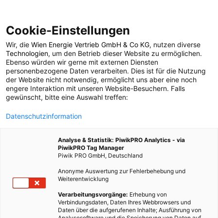
Cookie-Einstellungen
Wir, die
Wien Energie Vertrieb GmbH & Co KG
, nutzen diverse
GARTEN
Technologien
, um den Betrieb dieser Website zu ermöglichen.
Ebenso würden wir gerne mit externen Diensten
Wiedervernässte
personenbezogene Daten verarbeiten. Dies ist für die Nutzung
der Website nicht notwendig, ermöglicht uns aber eine noch
engere Interaktion mit unseren Website-Besuchern. Falls
Moore: CO₂-Speicher
gewünscht, bitte eine Auswahl treffen:
Datenschutzinformation
und Baustofflieferant
Analyse & Statistik: PiwikPRO Analytics - via
PiwikPRO Tag Manager
10. OKTOBER 2025
3 MINUTEN LESEZEIT
Piwik PRO GmbH, Deutschland
Anonyme Auswertung zur Fehlerbehebung und
Weiterentwicklung
Verarbeitungsvorgänge:
Erhebung von
Verbindungsdaten, Daten Ihres Webbrowsers und
Daten über die aufgerufenen Inhalte; Ausführung von
Analysesoftware und die Speicherung von Daten auf