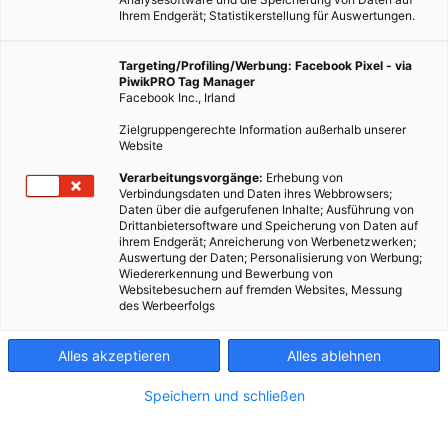
Ihrem Endgerät; Statistikerstellung für Auswertungen.
Targeting/Profiling/Werbung: Facebook Pixel - via
PiwikPRO Tag Manager
Facebook Inc., Irland
Zielgruppengerechte Information außerhalb unserer
Website
Verarbeitungsvorgänge:
Erhebung von
Verbindungsdaten und Daten ihres Webbrowsers;
Daten über die aufgerufenen Inhalte; Ausführung von
Drittanbietersoftware und Speicherung von Daten auf
ihrem Endgerät; Anreicherung von Werbenetzwerken;
Auswertung der Daten; Personalisierung von Werbung;
Moore als CO₂-Speicher und Rohstoffquelle: In Malchin
Wiedererkennung und Bewerbung von
entstehen Dämmstoffe aus Moorpflanzen – ein Modell für
Websitebesuchern auf fremden Websites, Messung
des Werbeerfolgs
nachhaltige Kreislaufwirtschaft.
Ein früher Morgen in Mecklenburg-Vorpommern. Nebel liegt
Alles akzeptieren
Alles ablehnen
über dem flachen Land, das Wasser glitzert zwischen Schilf und
Seggen. Was wie ein stilles Naturidyll wirkt, ist in Wahrheit ein
Speichern und schließen
aktiver Beitrag zum Klimaschutz – und vielleicht bald zur
Bauwende: Wiedervernässte Moore, die CO₂ speichern und