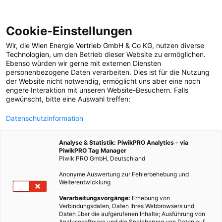
Cookie-Einstellungen
Wir, die
Wien Energie Vertrieb GmbH & Co KG
, nutzen diverse
ARCHITEKTUR
Technologien
, um den Betrieb dieser Website zu ermöglichen.
Ebenso würden wir gerne mit externen Diensten
4 Dinge die Du vor
personenbezogene Daten verarbeiten. Dies ist für die Nutzung
der Website nicht notwendig, ermöglicht uns aber eine noch
engere Interaktion mit unseren Website-Besuchern. Falls
dem Kauf einer
gewünscht, bitte eine Auswahl treffen:
Datenschutzinformation
Wärmepumpe
Analyse & Statistik: PiwikPRO Analytics - via
beachten solltest
PiwikPRO Tag Manager
Piwik PRO GmbH, Deutschland
Anonyme Auswertung zur Fehlerbehebung und
10. FEBRUAR 2023
2 MINUTEN LESEZEIT
Weiterentwicklung
Verarbeitungsvorgänge:
Erhebung von
Verbindungsdaten, Daten Ihres Webbrowsers und
Daten über die aufgerufenen Inhalte; Ausführung von
Analysesoftware und die Speicherung von Daten auf