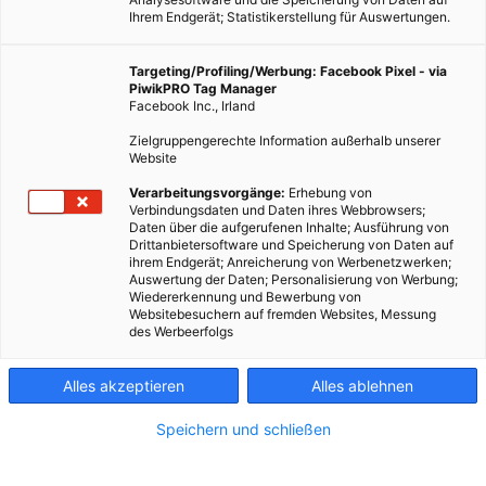
Ihrem Endgerät; Statistikerstellung für Auswertungen.
Targeting/Profiling/Werbung: Facebook Pixel - via
PiwikPRO Tag Manager
Facebook Inc., Irland
Zielgruppengerechte Information außerhalb unserer
Website
Verarbeitungsvorgänge:
Erhebung von
Verbindungsdaten und Daten ihres Webbrowsers;
Daten über die aufgerufenen Inhalte; Ausführung von
Drittanbietersoftware und Speicherung von Daten auf
ihrem Endgerät; Anreicherung von Werbenetzwerken;
Auswertung der Daten; Personalisierung von Werbung;
Wärmepumpen sind nicht billig und aktuell oft Mangelware.
Wiedererkennung und Bewerbung von
Websitebesuchern auf fremden Websites, Messung
Umso wichtiger ist es so eine Investition genau zu
des Werbeerfolgs
durchdenken.
Alles akzeptieren
Alles ablehnen
Dieser Artikel wurde am 10. Februar 2023 veröffentlicht
und ist möglicherweise nicht mehr aktuell!
Speichern und schließen
Die aktuellen Krisen und natürlich auch der Wunsch