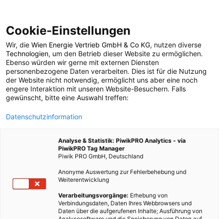
Cookie-Einstellungen
Wir, die
Wien Energie Vertrieb GmbH & Co KG
, nutzen diverse
LEBEN
Technologien
, um den Betrieb dieser Website zu ermöglichen.
Ebenso würden wir gerne mit externen Diensten
Alge des Jahres 2012 –
personenbezogene Daten verarbeiten. Dies ist für die Nutzung
der Website nicht notwendig, ermöglicht uns aber eine noch
engere Interaktion mit unseren Website-Besuchern. Falls
raffiniert und doch
gewünscht, bitte eine Auswahl treffen:
Datenschutzinformation
bedroht
Analyse & Statistik: PiwikPRO Analytics - via
PiwikPRO Tag Manager
5. JANUAR 2012
3 MINUTEN LESEZEIT
Piwik PRO GmbH, Deutschland
Anonyme Auswertung zur Fehlerbehebung und
Weiterentwicklung
Verarbeitungsvorgänge:
Erhebung von
Verbindungsdaten, Daten Ihres Webbrowsers und
Daten über die aufgerufenen Inhalte; Ausführung von
Analysesoftware und die Speicherung von Daten auf