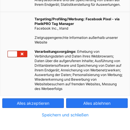
Ihrem Endgerät; Statistikerstellung für Auswertungen.
Targeting/Profiling/Werbung: Facebook Pixel - via
PiwikPRO Tag Manager
Facebook Inc., Irland
Zielgruppengerechte Information außerhalb unserer
Website
Verarbeitungsvorgänge:
Erhebung von
Verbindungsdaten und Daten ihres Webbrowsers;
Daten über die aufgerufenen Inhalte; Ausführung von
Drittanbietersoftware und Speicherung von Daten auf
ihrem Endgerät; Anreicherung von Werbenetzwerken;
Auswertung der Daten; Personalisierung von Werbung;
Wiedererkennung und Bewerbung von
Dieser Artikel wurde am 5. Januar 2012 veröffentlicht und ist
Websitebesuchern auf fremden Websites, Messung
des Werbeerfolgs
möglicherweise nicht mehr aktuell!Es gibt nichts, was es
nicht gibt; und so gibt es auch eine „Alge des Jahres“. Für…
Alles akzeptieren
Alles ablehnen
Dieser Artikel wurde am 5. Januar 2012 veröffentlicht
Speichern und schließen
und ist möglicherweise nicht mehr aktuell!