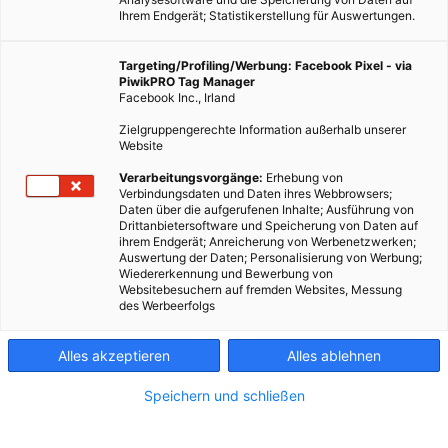
Ihrem Endgerät; Statistikerstellung für Auswertungen.
Targeting/Profiling/Werbung: Facebook Pixel - via
PiwikPRO Tag Manager
Facebook Inc., Irland
Der Klimawandel lässt Teile der Antarktis ergrünen, es ist
Zielgruppengerechte Information außerhalb unserer
aber nicht Gras.
Website
Verarbeitungsvorgänge:
Erhebung von
Verbindungsdaten und Daten ihres Webbrowsers;
Dieser Artikel wurde am 8. Juli 2020 veröffentlicht
Daten über die aufgerufenen Inhalte; Ausführung von
und ist möglicherweise nicht mehr aktuell!
Drittanbietersoftware und Speicherung von Daten auf
ihrem Endgerät; Anreicherung von Werbenetzwerken;
Auswertung der Daten; Personalisierung von Werbung;
Teile der Antarktischen Halbinsel werden ihre Farbe ändern, da
Wiedererkennung und Bewerbung von
sich Algen voraussichtlich mit steigenden globalen
Websitebesuchern auf fremden Websites, Messung
des Werbeerfolgs
Temperaturen ausbreiten werden. Zu diesem Schluss kommt
eine vor kurzem
veröffentlichte Studie
. Die sich ausbreitenden
blühenden Algen lassen den Schnee grün erscheinen.
Alles akzeptieren
Alles ablehnen
Obwohl die Antarktis oft als pflanzenfrei angesehen wird, gibt
Speichern und schließen
es in der Antarktis verschiedene Arten von Algen, die auf
matschigem Schnee wachsen und Kohlendioxid aus der Luft