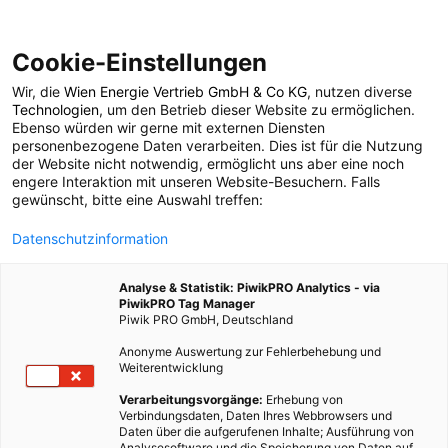
Cookie-Einstellungen
Wir, die
Wien Energie Vertrieb GmbH & Co KG
, nutzen diverse
ENERGIEPOLITIK
Technologien
, um den Betrieb dieser Website zu ermöglichen.
Ebenso würden wir gerne mit externen Diensten
Algen in der Antarktis
personenbezogene Daten verarbeiten. Dies ist für die Nutzung
der Website nicht notwendig, ermöglicht uns aber eine noch
engere Interaktion mit unseren Website-Besuchern. Falls
gewünscht, bitte eine Auswahl treffen:
8. JULI 2020
2 MINUTEN LESEZEIT
Datenschutzinformation
Analyse & Statistik: PiwikPRO Analytics - via
PiwikPRO Tag Manager
Piwik PRO GmbH, Deutschland
Anonyme Auswertung zur Fehlerbehebung und
Weiterentwicklung
Verarbeitungsvorgänge:
Erhebung von
Verbindungsdaten, Daten Ihres Webbrowsers und
Daten über die aufgerufenen Inhalte; Ausführung von
Analysesoftware und die Speicherung von Daten auf