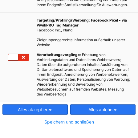
Ihrem Endgerät; Statistikerstellung für Auswertungen.
Targeting/Profiling/Werbung: Facebook Pixel - via
PiwikPRO Tag Manager
Facebook Inc., Irland
Zielgruppengerechte Information außerhalb unserer
Website
Verarbeitungsvorgänge:
Erhebung von
Verbindungsdaten und Daten ihres Webbrowsers;
Spanischer Architekt lebt seinen Traum aus.
Daten über die aufgerufenen Inhalte; Ausführung von
Drittanbietersoftware und Speicherung von Daten auf
ihrem Endgerät; Anreicherung von Werbenetzwerken;
Dieser Artikel wurde am 17. Mai 2017 veröffentlicht
Auswertung der Daten; Personalisierung von Werbung;
und ist möglicherweise nicht mehr aktuell!
Wiedererkennung und Bewerbung von
Websitebesuchern auf fremden Websites, Messung
des Werbeerfolgs
Entdeckt hat Ricardo Bofill das Gelände der ehemaligen
Zementfabrik, die „fábrica“, bereits im Jahr 1973. Die Struktur
Alles akzeptieren
Alles ablehnen
des Gebäudes verleitete ihn zum Träumen und zum Planen. Die
verschiedenen Ebenen des Gebäudes sprachen ihn von Anfang
Speichern und schließen
an an: Die surrealen Treppen, die nirgendwo hinführen, die
immensen und ungenutzten Ausmaße der Räume und deren