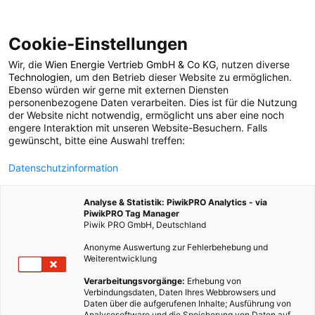
Cookie-Einstellungen
Wir, die
Wien Energie Vertrieb GmbH & Co KG
, nutzen diverse
ARCHITEKTUR
Technologien
, um den Betrieb dieser Website zu ermöglichen.
Ebenso würden wir gerne mit externen Diensten
Alte Zementfabrik in
personenbezogene Daten verarbeiten. Dies ist für die Nutzung
der Website nicht notwendig, ermöglicht uns aber eine noch
engere Interaktion mit unseren Website-Besuchern. Falls
neuem Gewand
gewünscht, bitte eine Auswahl treffen:
Datenschutzinformation
17. MAI 2017
2 MINUTEN LESEZEIT
Analyse & Statistik: PiwikPRO Analytics - via
PiwikPRO Tag Manager
Piwik PRO GmbH, Deutschland
Anonyme Auswertung zur Fehlerbehebung und
Weiterentwicklung
Verarbeitungsvorgänge:
Erhebung von
Verbindungsdaten, Daten Ihres Webbrowsers und
Daten über die aufgerufenen Inhalte; Ausführung von
Analysesoftware und die Speicherung von Daten auf