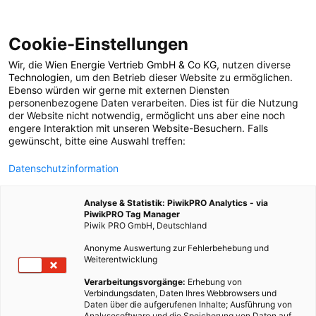
Cookie-Einstellungen
Wir, die
Wien Energie Vertrieb GmbH & Co KG
, nutzen diverse
ARCHITEKTUR
Technologien
, um den Betrieb dieser Website zu ermöglichen.
Ebenso würden wir gerne mit externen Diensten
Big Delta – Haus aus
personenbezogene Daten verarbeiten. Dies ist für die Nutzung
der Website nicht notwendig, ermöglicht uns aber eine noch
engere Interaktion mit unseren Website-Besuchern. Falls
dem 3D Drucker
gewünscht, bitte eine Auswahl treffen:
Datenschutzinformation
24. DEZEMBER 2015
2 MINUTEN LESEZEIT
Analyse & Statistik: PiwikPRO Analytics - via
PiwikPRO Tag Manager
Piwik PRO GmbH, Deutschland
Anonyme Auswertung zur Fehlerbehebung und
Weiterentwicklung
Verarbeitungsvorgänge:
Erhebung von
Verbindungsdaten, Daten Ihres Webbrowsers und
Daten über die aufgerufenen Inhalte; Ausführung von
Analysesoftware und die Speicherung von Daten auf