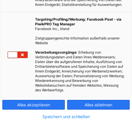
Ihrem Endgerät; Statistikerstellung für Auswertungen.
Targeting/Profiling/Werbung: Facebook Pixel - via
PiwikPRO Tag Manager
Facebook Inc., Irland
Zielgruppengerechte Information außerhalb unserer
Website
Drucker
Verarbeitungsvorgänge:
Erhebung von
Verbindungsdaten und Daten ihres Webbrowsers;
Daten über die aufgerufenen Inhalte; Ausführung von
Dieser Drucker kann ganze Häuser erschaffen.
Drittanbietersoftware und Speicherung von Daten auf
ihrem Endgerät; Anreicherung von Werbenetzwerken;
Auswertung der Daten; Personalisierung von Werbung;
Wiedererkennung und Bewerbung von
Dieser Artikel wurde am 24. Dezember 2015 veröffentlicht
Websitebesuchern auf fremden Websites, Messung
und ist möglicherweise nicht mehr aktuell!
des Werbeerfolgs
Das in der Nähe von Bologna beheimatete Unternehmen
WASP
Alles akzeptieren
Alles ablehnen
konzentriert sich auf die Weiterentwickelung des 3D Drucks.
WASP baut professionelle Drucker, die mit nachhaltigen
Speichern und schließen
Materialien arbeiten können, so kann zum Beispiel Keramik
und Porzellan eingesetzt werden. Der erste Drucker, den man