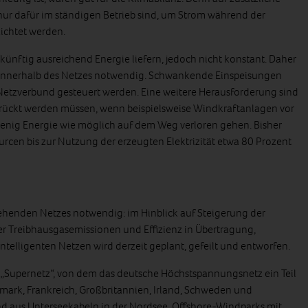
n nur dafür im ständigen Betrieb sind, um Strom während der
zichtet werden.
nftig ausreichend Energie liefern, jedoch nicht konstant. Daher
 innerhalb des Netzes notwendig. Schwankende Einspeisungen
Netzverbund gesteuert werden. Eine weitere Herausforderung sind
rückt werden müssen, wenn beispielsweise Windkraftanlagen vor
 wenig Energie wie möglich auf dem Weg verloren gehen. Bisher
rcen bis zur Nutzung der erzeugten Elektrizität etwa 80 Prozent
ehenden Netzes notwendig: im Hinblick auf Steigerung der
r Treibhausgasemissionen und Effizienz in Übertragung,
telligenten Netzen wird derzeit geplant, gefeilt und entworfen.
in „Supernetz“, von dem das deutsche Höchstspannungsnetz ein Teil
emark, Frankreich, Großbritannien, Irland, Schweden und
d aus Unterseekabeln in der Nordsee. Offshore-Windparks mit