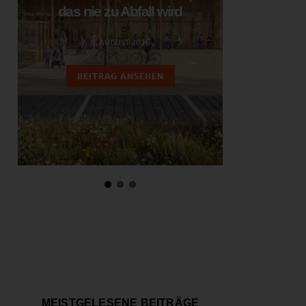
das nie zu Abfall wird
ent
6. AUGUST 2026
3.
BEITRAG ANSEHEN
BEIT
MEISTGELESENE BEITRÄGE