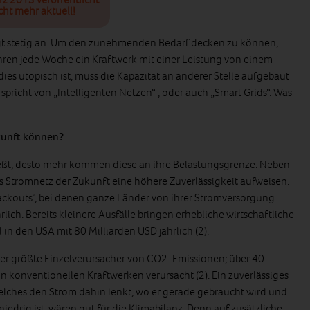
cht mehr aktuell!
igt stetig an. Um den zunehmenden Bedarf decken zu können,
en jede Woche ein Kraftwerk mit einer Leistung von einem
dies utopisch ist, muss die Kapazität an anderer Stelle aufgebaut
spricht von „Intelligenten Netzen“ , oder auch „Smart Grids“. Was
kunft können?
ießt, desto mehr kommen diese an ihre Belastungsgrenze. Neben
s Stromnetz der Zukunft eine höhere Zuverlässigkeit aufweisen.
ackouts“, bei denen ganze Länder von ihrer Stromversorgung
lich. Bereits kleinere Ausfälle bringen erhebliche wirtschaftliche
 in den USA mit 80 Milliarden USD jährlich (2).
der größte Einzelverursacher von CO2-Emissionen; über 40
n konventionellen Kraftwerken verursacht (2). Ein zuverlässiges
elches den Strom dahin lenkt, wo er gerade gebraucht wird und
iedrig ist, wären gut für die Klimabilanz. Denn auf zusätzliche