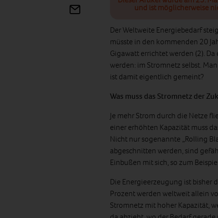
und ist möglicherweise ni
Der Weltweite Energiebedarf ste
müsste in den kommenden 20 Jahr
Gigawatt errichtet werden (2). Da 
werden: im Stromnetz selbst. Man 
ist damit eigentlich gemeint?
Was muss das Stromnetz der Zu
Je mehr Strom durch die Netze fl
einer erhöhten Kapazität muss da
Nicht nur sogenannte „Rolling Bl
abgeschnitten werden, sind gefähr
Einbußen mit sich, so zum Beispiel
Die Energieerzeugung ist bisher 
Prozent werden weltweit allein vo
Stromnetz mit hoher Kapazität, w
da abzieht, wo der Bedarf gerade n