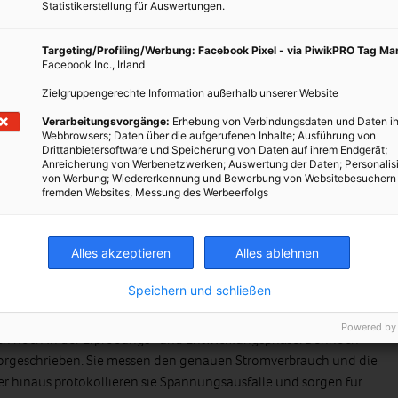
izient ist.
Statistikerstellung für Auswertungen.
r dem Verbrauch angepasst. Dies soll sich ändern: man möchte in
Targeting/Profiling/Werbung: Facebook Pixel - via PiwikPRO Tag M
frage über Preissignale dem Angebot anpasst und sich Lastspitzen
Facebook Inc., Irland
 könnten Waschmaschinen zukünftig nachts laufen, wenn
Zielgruppengerechte Information außerhalb unserer Website
en. Der aktuelle Verbrauch wird jeweils durch neue
Verarbeitungsvorgänge:
Erhebung von Verbindungsdaten und Daten ih
ie Daten dem Stromversorger unmittelbar in sein
Webbrowsers; Daten über die aufgerufenen Inhalte; Ausführung von
it dieser nur so viel Strom schickt, wie gerade benötigt wird.
Drittanbietersoftware und Speicherung von Daten auf ihrem Endgerät;
Anreicherung von Werbenetzwerken; Auswertung der Daten; Personalis
von Werbung; Wiedererkennung und Bewerbung von Websitebesuchern
wickelt. Miele beispielsweise präsentierte bereits die ersten
fremden Websites, Messung des Werbeerfolgs
e innerhalb eines Intelligenten Netzes kommunizieren können
den sind. Die Maschine kann man so einstellen, dass sie nachts
stigsten ist. Die Geräte erkennt man an dem Zeichen „SG ready“
Alles akzeptieren
Alles ablehnen
Speichern und schließen
Powered by
ich noch in der Erprobungs- und Entwicklungsphase. Dennoch
 vorgeschrieben. Sie messen den genauen Stromverbrauch und die
 hinaus protokollieren sie Spannungsausfälle und sorgen für