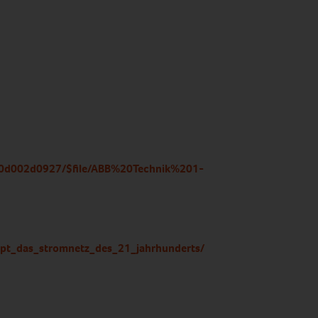
770d002d0927/$file/ABB%20Technik%201-
ept_das_stromnetz_des_21_jahrhunderts/