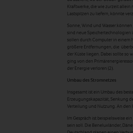
Kraftwerke, die wie zurzeit allei
Lastspitzen zu liefern, könnte ver
Sonne, Wind und Wasser können kü
sind neue Speichertechnologien
sollen durch Computer in einem 
größere Entfernungen, die überb
der Küste liegen. Dabei sollte so
ging von den Primärenergieressou
der Energie verloren (2).
Umbau des Stromnetzes
Insgesamt ist ein Umbau des best
Erzeugungskapazität, Senkung de
Verteilung und Nutzung. An den In
Im Gespräch ist beispielsweise e
sein soll. Die Beneluxländer, Dän
Deutschland planen einen Verbun