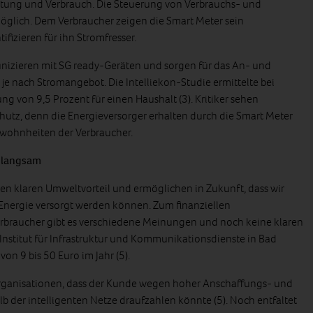
tung und Verbrauch. Die Steuerung von Verbrauchs- und
öglich. Dem Verbraucher zeigen die Smart Meter sein
fizieren für ihn Stromfresser.
nizieren mit SG ready-Geräten und sorgen für das An- und
je nach Stromangebot. Die Intelliekon-Studie ermittelte bei
ung von 9,5 Prozent für einen Haushalt (3). Kritiker sehen
utz, denn die Energieversorger erhalten durch die Smart Meter
wohnheiten der Verbraucher.
r langsam
nen klaren Umweltvorteil und ermöglichen in Zukunft, dass wir
Energie versorgt werden können. Zum finanziellen
Verbraucher gibt es verschiedene Meinungen und noch keine klaren
Institut für Infrastruktur und Kommunikationsdienste in Bad
n 9 bis 50 Euro im Jahr (5).
rganisationen, dass der Kunde wegen hoher Anschaffungs- und
b der intelligenten Netze draufzahlen könnte (5). Noch entfaltet