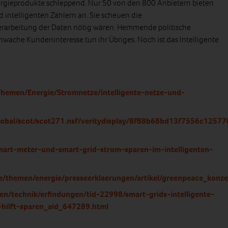
Energieprodukte schleppend. Nur 50 von den 800 Anbietern bieten
d intelligenten Zählern an. Sie scheuen die
 Verarbeitung der Daten nötig wären. Hemmende politische
che Kundeninteresse tun ihr Übriges. Noch ist das Intelligente
hemen/Energie/Stromnetze/intelligente-netze-und-
obal/scot/scot271.nsf/veritydisplay/8f88b68bd13f7556c125
mart-meter-und-smart-grid-strom-sparen-im-intelligenten-
e/themen/energie/presseerklaerungen/artikel/greenpeace_konz
en/technik/erfindungen/tid-22998/smart-grids-intelligente-
-hilft-sparen_aid_647289.html