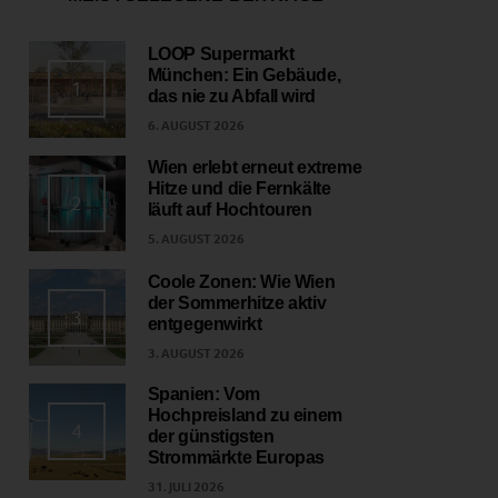
LOOP Supermarkt
München: Ein Gebäude,
1
das nie zu Abfall wird
6. AUGUST 2026
Wien erlebt erneut extreme
Hitze und die Fernkälte
2
läuft auf Hochtouren
5. AUGUST 2026
Coole Zonen: Wie Wien
der Sommerhitze aktiv
3
entgegenwirkt
3. AUGUST 2026
Spanien: Vom
Hochpreisland zu einem
4
der günstigsten
Strommärkte Europas
31. JULI 2026