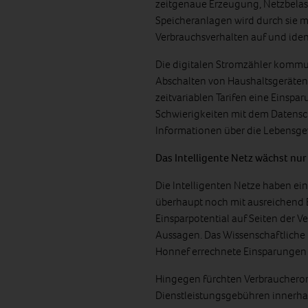
zeitgenaue Erzeugung, Netzbelas
Speicheranlagen wird durch sie m
Verbrauchsverhalten auf und identi
Die digitalen Stromzähler kommu
Abschalten von Haushaltsgeräten 
zeitvariablen Tarifen eine Einspar
Schwierigkeiten mit dem Datensch
Informationen über die Lebensge
Das Intelligente Netz wächst nu
Die Intelligenten Netze haben ei
überhaupt noch mit ausreichend 
Einsparpotential auf Seiten der 
Aussagen. Das Wissenschaftliche 
Honnef errechnete Einsparungen vo
Hingegen fürchten Verbrauchero
Dienstleistungsgebühren innerhal