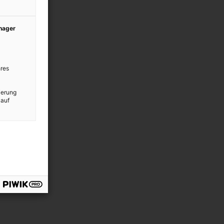
anager
res
ierung
 auf