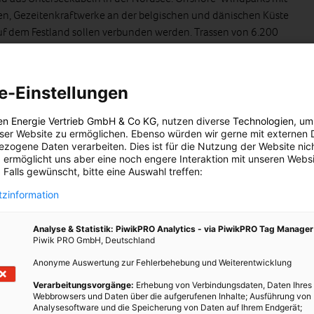
n, Gezeitenkraftwerke an der belgischen und dänischen Küste
f dem Festland sollen verbunden werden. Trassen von 6.200
baut werden (5).
m des Projekts Desertec aus Nordafrika und Nahost zugeliefert
e-Einstellungen
llen sich sogenannte „virtuelle Kraftwerke“, bestehend aus einem
werke, Wind-, Solar- und Biogasanlagen, die wie ein einzig
en Energie Vertrieb GmbH & Co KG
, nutzen diverse
Technologien
, um
en Netzleitwarte gesteuert werden und unter Berücksichtigung
eser Website zu ermöglichen. Ebenso würden wir gerne mit externen 
orderung und Wetterprognose zugeschaltet werden können. Die
zogene Daten verarbeiten. Dies ist für die Nutzung der Website nic
 ermöglicht uns aber eine noch engere Interaktion mit unseren Websi
stechnologie wird zum Großhirn des Intelligenten Netzes.
 Falls gewünscht, bitte eine Auswahl treffen:
zinformation
ie folgt aus: Morgens zwischen 6 und 7 Uhr, wenn alle aufstehen
Analyse & Statistik: PiwikPRO Analytics - via PiwikPRO Tag Manager
e Verbrauchskurve steil an. Nach einem leichten Abstieg folgt zur
Piwik PRO GmbH, Deutschland
 Zwischen 18 und 20 Uhr, wenn das Abendessen zubereitet wird und
Anonyme Auswertung zur Fehlerbehebung und Weiterentwicklung
zweite Lastspitze erreicht. Der Mindestbedarf wird von Kraftwerken
ren laufen. Steigt der Verbrauch an, weitere hinzugeschaltet. Und
Verarbeitungsvorgänge:
Erhebung von Verbindungsdaten, Daten Ihres
Webbrowsers und Daten über die aufgerufenen Inhalte; Ausführung von
en von Null auf Hundert sind, laufen auch sie ständig in einer Art
Analysesoftware und die Speicherung von Daten auf Ihrem Endgerät;