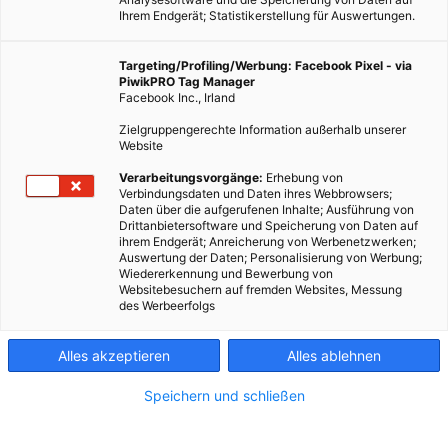
Ihrem Endgerät; Statistikerstellung für Auswertungen.
Targeting/Profiling/Werbung: Facebook Pixel - via
PiwikPRO Tag Manager
Facebook Inc., Irland
Zielgruppengerechte Information außerhalb unserer
Website
Bislang galten unterschiedliche Temperaturniveaus als
Verarbeitungsvorgänge:
Erhebung von
Verbindungsdaten und Daten ihres Webbrowsers;
Auslöser für die Entstehung von Winden. Eine neue Theorie
Daten über die aufgerufenen Inhalte; Ausführung von
sieht die Regenwälder als Herz eines Systems, das den
Drittanbietersoftware und Speicherung von Daten auf
ihrem Endgerät; Anreicherung von Werbenetzwerken;
ganzen Erdball mit Wind und Wasser versorgt.
Auswertung der Daten; Personalisierung von Werbung;
Wiedererkennung und Bewerbung von
Websitebesuchern auf fremden Websites, Messung
Dieser Artikel wurde am 26. März 2013 veröffentlicht
des Werbeerfolgs
und ist möglicherweise nicht mehr aktuell!
Alles akzeptieren
Alles ablehnen
Wie entsteht
Wind
? Temperaturunterschiede spielen dabei die
entscheidende Rolle, nahm die Meteorologie bisher an. Kalte
Speichern und schließen
Luft sinkt ab und drängt die wärmere Luft nach oben. Vielleicht
ist diese Erklärung aber ein wenig zu einfach gestrickt? Wäre es