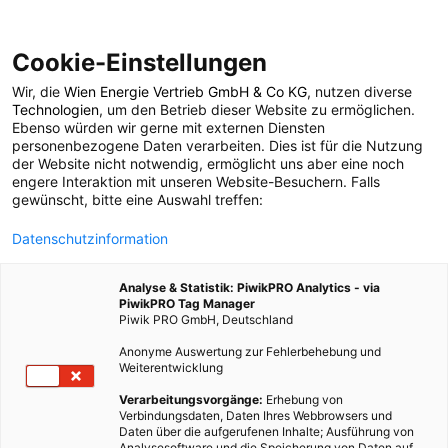
Cookie-Einstellungen
Wir, die
Wien Energie Vertrieb GmbH & Co KG
, nutzen diverse
ENERGIEPOLITIK
Technologien
, um den Betrieb dieser Website zu ermöglichen.
Ebenso würden wir gerne mit externen Diensten
Regenwälder als
personenbezogene Daten verarbeiten. Dies ist für die Nutzung
der Website nicht notwendig, ermöglicht uns aber eine noch
engere Interaktion mit unseren Website-Besuchern. Falls
Windmaschinen
gewünscht, bitte eine Auswahl treffen:
Datenschutzinformation
26. MÄRZ 2013
2 MINUTEN LESEZEIT
Analyse & Statistik: PiwikPRO Analytics - via
PiwikPRO Tag Manager
Piwik PRO GmbH, Deutschland
Anonyme Auswertung zur Fehlerbehebung und
Weiterentwicklung
Verarbeitungsvorgänge:
Erhebung von
Verbindungsdaten, Daten Ihres Webbrowsers und
Daten über die aufgerufenen Inhalte; Ausführung von
Analysesoftware und die Speicherung von Daten auf