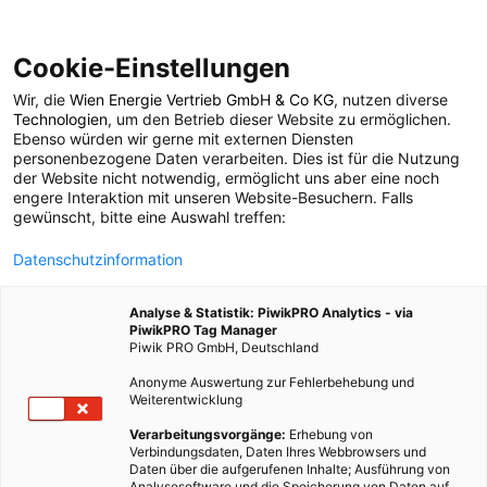
Cookie-Einstellungen
Wir, die
Wien Energie Vertrieb GmbH & Co KG
, nutzen diverse
ENERGIEPOLITIK
Technologien
, um den Betrieb dieser Website zu ermöglichen.
Ebenso würden wir gerne mit externen Diensten
Die Heizsaison ist
personenbezogene Daten verarbeiten. Dies ist für die Nutzung
der Website nicht notwendig, ermöglicht uns aber eine noch
engere Interaktion mit unseren Website-Besuchern. Falls
eröffnet
gewünscht, bitte eine Auswahl treffen:
Datenschutzinformation
11. NOVEMBER 2009
2 MINUTEN LESEZEIT
Analyse & Statistik: PiwikPRO Analytics - via
PiwikPRO Tag Manager
Piwik PRO GmbH, Deutschland
Anonyme Auswertung zur Fehlerbehebung und
Weiterentwicklung
Verarbeitungsvorgänge:
Erhebung von
Verbindungsdaten, Daten Ihres Webbrowsers und
Daten über die aufgerufenen Inhalte; Ausführung von
Analysesoftware und die Speicherung von Daten auf