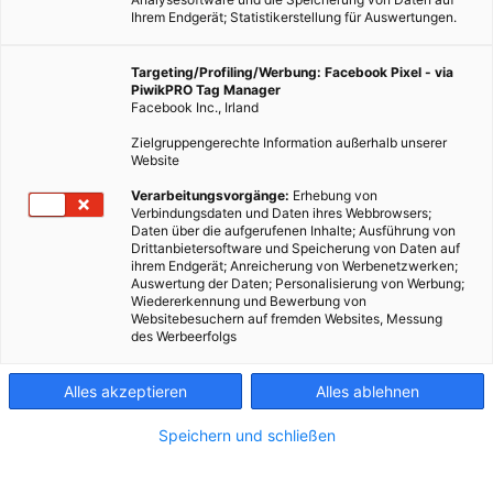
Ihrem Endgerät; Statistikerstellung für Auswertungen.
Targeting/Profiling/Werbung: Facebook Pixel - via
PiwikPRO Tag Manager
Facebook Inc., Irland
Zielgruppengerechte Information außerhalb unserer
Website
Dieser Artikel wurde am 11. November 2009 veröffentlicht
Verarbeitungsvorgänge:
Erhebung von
Verbindungsdaten und Daten ihres Webbrowsers;
und ist möglicherweise nicht mehr aktuell! Welche
Daten über die aufgerufenen Inhalte; Ausführung von
Raumtemperatur ist optimal? Wann sollte eine Heizung
Drittanbietersoftware und Speicherung von Daten auf
ihrem Endgerät; Anreicherung von Werbenetzwerken;
ausgewechselt werden? Energiebewusstes Verhalten ist im
Auswertung der Daten; Personalisierung von Werbung;
Winter trotz…
Wiedererkennung und Bewerbung von
Websitebesuchern auf fremden Websites, Messung
des Werbeerfolgs
Dieser Artikel wurde am 11. November 2009 veröffentlicht
und ist möglicherweise nicht mehr aktuell!
Alles akzeptieren
Alles ablehnen
Welche Raumtemperatur ist optimal? Wann sollte eine
Speichern und schließen
Heizung ausgewechselt werden? Energiebewusstes Verhalten
ist im Winter trotz der Heizsaison möglich – mit diesen Tipps: