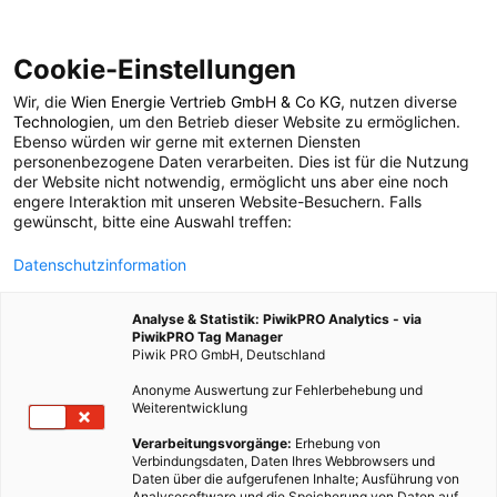
Cookie-Einstellungen
Wir, die
Wien Energie Vertrieb GmbH & Co KG
, nutzen diverse
LEBEN
Technologien
, um den Betrieb dieser Website zu ermöglichen.
Ebenso würden wir gerne mit externen Diensten
Die Stadt der kurzen
personenbezogene Daten verarbeiten. Dies ist für die Nutzung
der Website nicht notwendig, ermöglicht uns aber eine noch
engere Interaktion mit unseren Website-Besuchern. Falls
Wege
gewünscht, bitte eine Auswahl treffen:
Datenschutzinformation
19. JANUAR 2009
2 MINUTEN LESEZEIT
Analyse & Statistik: PiwikPRO Analytics - via
PiwikPRO Tag Manager
Piwik PRO GmbH, Deutschland
Anonyme Auswertung zur Fehlerbehebung und
Weiterentwicklung
Verarbeitungsvorgänge:
Erhebung von
Verbindungsdaten, Daten Ihres Webbrowsers und
Daten über die aufgerufenen Inhalte; Ausführung von
Analysesoftware und die Speicherung von Daten auf