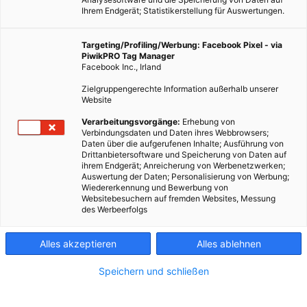
Ihrem Endgerät; Statistikerstellung für Auswertungen.
Targeting/Profiling/Werbung: Facebook Pixel - via
PiwikPRO Tag Manager
Facebook Inc., Irland
Zielgruppengerechte Information außerhalb unserer
Website
Dieser Artikel wurde am 19. Januar 2009 veröffentlicht und
Verarbeitungsvorgänge:
Erhebung von
Verbindungsdaten und Daten ihres Webbrowsers;
ist möglicherweise nicht mehr aktuell!Viele Österreicher und
Daten über die aufgerufenen Inhalte; Ausführung von
Österreicherinnen träumen vom Häuschen im Grünen.
Drittanbietersoftware und Speicherung von Daten auf
ihrem Endgerät; Anreicherung von Werbenetzwerken;
Raumplaner sehen in dieser Tendenz aber große Nachteile.…
Auswertung der Daten; Personalisierung von Werbung;
Wiedererkennung und Bewerbung von
Websitebesuchern auf fremden Websites, Messung
Dieser Artikel wurde am 19. Januar 2009 veröffentlicht
des Werbeerfolgs
und ist möglicherweise nicht mehr aktuell!
Alles akzeptieren
Alles ablehnen
Viele Österreicher und Österreicherinnen träumen vom
Häuschen im Grünen. Raumplaner sehen in dieser Tendenz
Speichern und schließen
aber große Nachteile.
Dieses Ideal bekommen junge Raumplaner seit Jahrzehnten