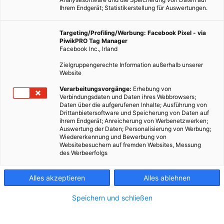
Ihrem Endgerät; Statistikerstellung für Auswertungen.
Targeting/Profiling/Werbung: Facebook Pixel - via
PiwikPRO Tag Manager
Facebook Inc., Irland
Zielgruppengerechte Information außerhalb unserer
Website
IBM
Verarbeitungsvorgänge:
Erhebung von
Verbindungsdaten und Daten ihres Webbrowsers;
Daten über die aufgerufenen Inhalte; Ausführung von
Kooperation zwischen IBM und Accenture.
Drittanbietersoftware und Speicherung von Daten auf
ihrem Endgerät; Anreicherung von Werbenetzwerken;
Auswertung der Daten; Personalisierung von Werbung;
Wiedererkennung und Bewerbung von
Dieser Artikel wurde am 1. März 2017 veröffentlicht
Websitebesuchern auf fremden Websites, Messung
und ist möglicherweise nicht mehr aktuell!
des Werbeerfolgs
Wenn ein IT-Riese und ein Beratungsunternehmen
Alles akzeptieren
Alles ablehnen
gemeinsame Sache machen, dann geht es um etwas ganz
Großes. Und genau das ist bei der Kooperation zwischen IBM
Speichern und schließen
und Accenture der Fall: Die beiden Unternehmen haben in
Kronberg bei Frankfurt ein Kompetenzzentrum für