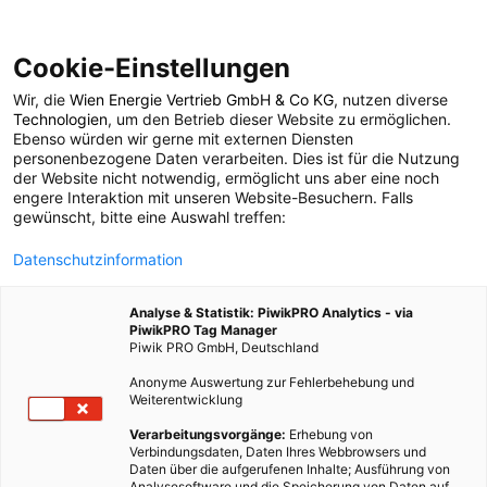
Cookie-Einstellungen
Wir, die
Wien Energie Vertrieb GmbH & Co KG
, nutzen diverse
TECH
Technologien
, um den Betrieb dieser Website zu ermöglichen.
Ebenso würden wir gerne mit externen Diensten
Ein neues Zentrum für
personenbezogene Daten verarbeiten. Dies ist für die Nutzung
der Website nicht notwendig, ermöglicht uns aber eine noch
engere Interaktion mit unseren Website-Besuchern. Falls
Künstliche Intelligenz
gewünscht, bitte eine Auswahl treffen:
Datenschutzinformation
1. MÄRZ 2017
1 MINUTE LESEZEIT
Analyse & Statistik: PiwikPRO Analytics - via
PiwikPRO Tag Manager
Piwik PRO GmbH, Deutschland
Anonyme Auswertung zur Fehlerbehebung und
Weiterentwicklung
Verarbeitungsvorgänge:
Erhebung von
Verbindungsdaten, Daten Ihres Webbrowsers und
Daten über die aufgerufenen Inhalte; Ausführung von
Analysesoftware und die Speicherung von Daten auf