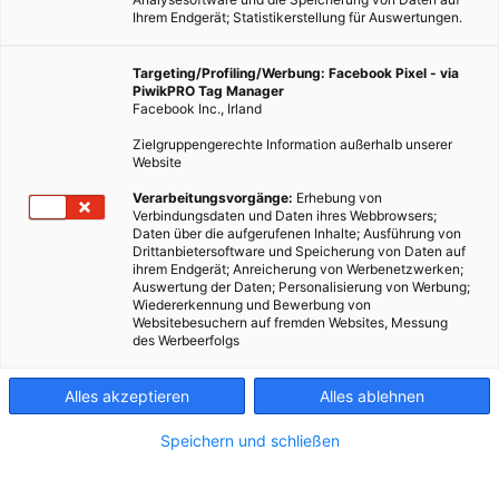
Ihrem Endgerät; Statistikerstellung für Auswertungen.
Targeting/Profiling/Werbung: Facebook Pixel - via
PiwikPRO Tag Manager
Facebook Inc., Irland
Zielgruppengerechte Information außerhalb unserer
Website
Verarbeitungsvorgänge:
Erhebung von
Verbindungsdaten und Daten ihres Webbrowsers;
Daten über die aufgerufenen Inhalte; Ausführung von
Drittanbietersoftware und Speicherung von Daten auf
ihrem Endgerät; Anreicherung von Werbenetzwerken;
Auswertung der Daten; Personalisierung von Werbung;
Auch wenn Präsident Trump davon spricht den Kampf gegen
Wiedererkennung und Bewerbung von
Websitebesuchern auf fremden Websites, Messung
Kohle beenden zu wollen, verliert dieser Energieträger auch
des Werbeerfolgs
in den USA langsam an Bedeutung.
Alles akzeptieren
Alles ablehnen
Dieser Artikel wurde am 26. August 2019 veröffentlicht
und ist möglicherweise nicht mehr aktuell!
Speichern und schließen
Im April übertraf die Produktion von erneuerbarer Energie