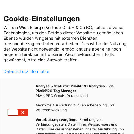
Cookie-Einstellungen
Wir, die
Wien Energie Vertrieb GmbH & Co KG
, nutzen diverse
ENERGIEPOLITIK
Technologien
, um den Betrieb dieser Website zu ermöglichen.
Ebenso würden wir gerne mit externen Diensten
Good
personenbezogene Daten verarbeiten. Dies ist für die Nutzung
der Website nicht notwendig, ermöglicht uns aber eine noch
engere Interaktion mit unseren Website-Besuchern. Falls
News: Erneuerbare
gewünscht, bitte eine Auswahl treffen:
Datenschutzinformation
übertreffen in den USA
Analyse & Statistik: PiwikPRO Analytics - via
erstmals Kohle
PiwikPRO Tag Manager
Piwik PRO GmbH, Deutschland
Anonyme Auswertung zur Fehlerbehebung und
26. AUGUST 2019
2 MINUTEN LESEZEIT
Weiterentwicklung
Verarbeitungsvorgänge:
Erhebung von
Verbindungsdaten, Daten Ihres Webbrowsers und
Daten über die aufgerufenen Inhalte; Ausführung von
Analysesoftware und die Speicherung von Daten auf