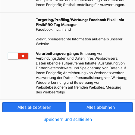
Ihrem Endgerät; Statistikerstellung für Auswertungen.
Targeting/Profiling/Werbung: Facebook Pixel - via
PiwikPRO Tag Manager
Facebook Inc., Irland
Zielgruppengerechte Information außerhalb unserer
Website
Verarbeitungsvorgänge:
Erhebung von
Verbindungsdaten und Daten ihres Webbrowsers;
Daten über die aufgerufenen Inhalte; Ausführung von
Wie wirkt sich das Erdgeschoß auf das Stadtbild aus?
Drittanbietersoftware und Speicherung von Daten auf
ihrem Endgerät; Anreicherung von Werbenetzwerken;
Auswertung der Daten; Personalisierung von Werbung;
Dieser Artikel wurde am 2. Januar 2015 veröffentlicht
Wiedererkennung und Bewerbung von
und ist möglicherweise nicht mehr aktuell!
Websitebesuchern auf fremden Websites, Messung
des Werbeerfolgs
Zwei Jahre lang forschte die Stadtplanerin
Angelika Psenner
,
Alles akzeptieren
Alles ablehnen
von der
TU Wien
, nun bereits an der Gestaltung von
städtischen Erdgeschoßzonen. Eines wünscht sie sich dabei:
Speichern und schließen
Einen halböffentlichen Raum, der Menschen zusammenführt.
Wir haben mit ihr über ihre Forschungsarbeiten gesprochen.