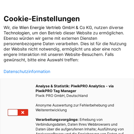
Cookie-Einstellungen
Wir, die
Wien Energie Vertrieb GmbH & Co KG
, nutzen diverse
LEBEN
Technologien
, um den Betrieb dieser Website zu ermöglichen.
Ebenso würden wir gerne mit externen Diensten
Profis am Wort: Wie
personenbezogene Daten verarbeiten. Dies ist für die Nutzung
der Website nicht notwendig, ermöglicht uns aber eine noch
engere Interaktion mit unseren Website-Besuchern. Falls
das städtische
gewünscht, bitte eine Auswahl treffen:
Datenschutzinformation
Erdgeschoß genutzt
Analyse & Statistik: PiwikPRO Analytics - via
wird
PiwikPRO Tag Manager
Piwik PRO GmbH, Deutschland
Anonyme Auswertung zur Fehlerbehebung und
2. JANUAR 2015
6 MINUTEN LESEZEIT
Weiterentwicklung
Verarbeitungsvorgänge:
Erhebung von
Verbindungsdaten, Daten Ihres Webbrowsers und
Daten über die aufgerufenen Inhalte; Ausführung von
Analysesoftware und die Speicherung von Daten auf