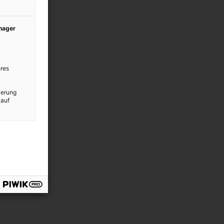
anager
res
ierung
 auf