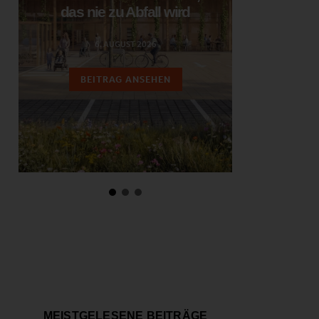
das nie zu Abfall wird
ent
6. AUGUST 2026
3.
BEITRAG ANSEHEN
BEIT
MEISTGELESENE BEITRÄGE