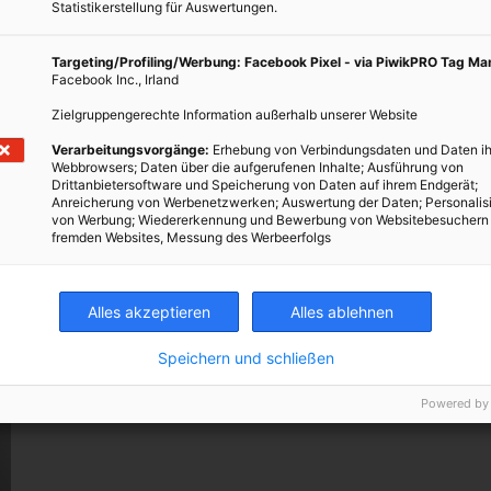
Statistikerstellung für Auswertungen.
Geschäfte machen können als ohne CSR. Als international tätiges
ch nur sagen, wir sind Gewinner der Krise, weil mehr und mehr
Targeting/Profiling/Werbung: Facebook Pixel - via PiwikPRO Tag M
s um Rat fragen, weil sie erkennen dass die einseitige Sicht
Facebook Inc., Irland
ckgasse geführt hat.
Zielgruppengerechte Information außerhalb unserer Website
e wir die gleiche Sprache sprechen, nämlich dass es bei einem
Verarbeitungsvorgänge:
Erhebung von Verbindungsdaten und Daten ih
ukt zu erzeugen für das es einen Bedarf gibt und damit auch
Webbrowsers; Daten über die aufgerufenen Inhalte; Ausführung von
Drittanbietersoftware und Speicherung von Daten auf ihrem Endgerät;
ch sehr dafür. Man soll Social Business aber nicht mit Charity oder
Anreicherung von Werbenetzwerken; Auswertung der Daten; Personalis
n vor allem gibt es viele sogenannte Foundations, die sich genau
von Werbung; Wiedererkennung und Bewerbung von Websitebesuchern
fremden Websites, Messung des Werbeerfolgs
Business zuwenden und damit eigentlich den Markt verfälschen.
Alles akzeptieren
Alles ablehnen
Speichern und schließen
Powered by