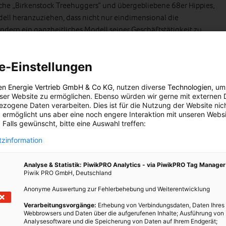
che „Birkenstock Treehuggers“ und übergebliebene 68er Hippies,
ell heranzuziehen, dass nicht nur eindimensional die
ndern ein ganzheitliches Modell seiner Geschäftstätigkeit zu
der Erwartungen von Stakeholdern.
neben Umwelt und Nachhaltigkeitsberichten vermehrt als
e-Einstellungen
angeführt. Wie sieht die Zukunft von CSR in Zeiten der
ier z.B. an Social Business als eigener Wirtschaftsfaktor?
en Energie Vertrieb GmbH & Co KG
, nutzen diverse
Technologien
, um
eser Website zu ermöglichen. Ebenso würden wir gerne mit externen 
em. Was die Unternehmenskommunikation und die
zogene Daten verarbeiten. Dies ist für die Nutzung der Website nic
 ermöglicht uns aber eine noch engere Interaktion mit unseren Websi
achhaltigkeit oder CSR anbelangt, liegt die Zukunft im
 Falls gewünscht, bitte eine Auswahl treffen:
Unternehmen berichtet nicht nur über seine finanzielle
zinformation
ein non-financial Performance, weil die mindestens ebenso
s Unternehmens wie das reine Zahlenwerk. Zahlenwerke sind immer
Analyse & Statistik: PiwikPRO Analytics - via PiwikPRO Tag Manager
n in die Zukunft blicken, sind daher eigentlich für den Investor
Piwik PRO GmbH, Deutschland
Anonyme Auswertung zur Fehlerbehebung und Weiterentwicklung
eiten der Wirtschaftskrise aus? Rosig, absolut rosig. Weil immer
Verarbeitungsvorgänge:
Erhebung von Verbindungsdaten, Daten Ihres
d verstehen zwischen einem PR Gag und seriöser CSR Strategie,
Webbrowsers und Daten über die aufgerufenen Inhalte; Ausführung von
Analysesoftware und die Speicherung von Daten auf Ihrem Endgerät;
Vertrauen ihrer Stakeholder gewinnen können und damit