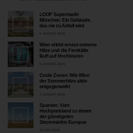
LOOP Supermarkt
München: Ein Gebäude,
1
das nie zu Abfall wird
6. AUGUST 2026
Wien erlebt erneut extreme
Hitze und die Fernkälte
2
läuft auf Hochtouren
5. AUGUST 2026
Coole Zonen: Wie Wien
der Sommerhitze aktiv
3
entgegenwirkt
3. AUGUST 2026
Spanien: Vom
Hochpreisland zu einem
4
der günstigsten
Strommärkte Europas
31. JULI 2026