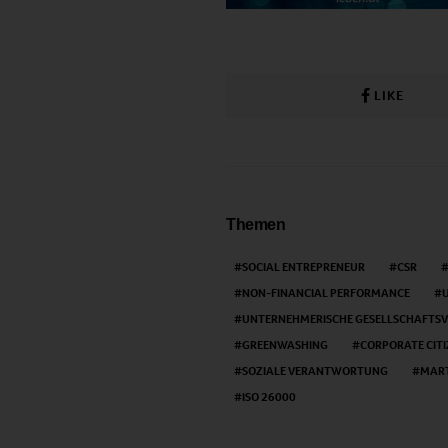
LIKE
Themen
SOCIAL ENTREPRENEUR
CSR
NON-FINANCIAL PERFORMANCE
UNTERNEHMERISCHE GESELLSCHAFT
GREENWASHING
CORPORATE CITI
SOZIALE VERANTWORTUNG
MART
ISO 26000