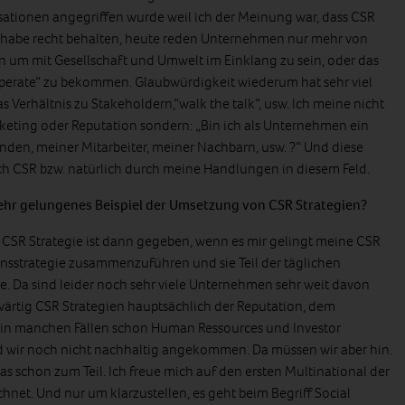
tionen angegriffen wurde weil ich der Meinung war, dass CSR
ich habe recht behalten, heute reden Unternehmen nur mehr von
un um mit Gesellschaft und Umwelt im Einklang zu sein, oder das
o operate“ zu bekommen. Glaubwürdigkeit wiederum hat sehr viel
s Verhältnis zu Stakeholdern,“walk the talk“, usw. Ich meine nicht
eting oder Reputation sondern: „Bin ich als Unternehmen ein
den, meiner Mitarbeiter, meiner Nachbarn, usw. ?“ Und diese
ch CSR bzw. natürlich durch meine Handlungen in diesem Feld.
sehr gelungenes Beispiel der Umsetzung von CSR Strategien?
CSR Strategie ist dann gegeben, wenn es mir gelingt meine CSR
nsstrategie zusammenzuführen und sie Teil der täglichen
. Da sind leider noch sehr viele Unternehmen sehr weit davon
ärtig CSR Strategien hauptsächlich der Reputation, dem
 in manchen Fällen schon Human Ressources und Investor
d wir noch nicht nachhaltig angekommen. Da müssen wir aber hin.
s schon zum Teil. Ich freue mich auf den ersten Multinational der
chnet. Und nur um klarzustellen, es geht beim Begriff Social