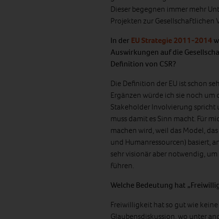
Dieser begegnen immer mehr Unt
Projekten zur Gesellschaftlichen
In der
EU Strategie 2011-2014
w
Auswirkungen auf die Gesellschaf
Definition von CSR?
Die Definition der EU ist schon seh
Ergänzen würde ich sie noch um d
Stakeholder Involvierung spricht 
muss damit es Sinn macht. Für mi
machen wird, weil das Model, da
und Humanressourcen) basiert, ans
sehr visionär aber notwendig, u
führen.
Welche Bedeutung hat „Freiwilli
Freiwilligkeit hat so gut wie kei
Glaubensdiskussion, wo unter and