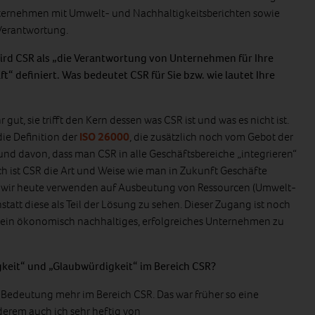
ernehmen mit Umwelt- und Nachhaltigkeitsberichten sowie
 Verantwortung.
ird CSR als „die Verantwortung von Unternehmen für Ihre
t“ definiert. Was bedeutet CSR für Sie bzw. wie lautet Ihre
r gut, sie trifft den Kern dessen was CSR ist und was es nicht ist.
ie Definition der
ISO 26000
, die zusätzlich noch vom Gebot der
und davon, dass man CSR in alle Geschäftsbereiche „integrieren“
ch ist CSR die Art und Weise wie man in Zukunft Geschäfte
s wir heute verwenden auf Ausbeutung von Ressourcen (Umwelt-
tatt diese als Teil der Lösung zu sehen. Dieser Zugang ist noch
m ein ökonomisch nachhaltiges, erfolgreiches Unternehmen zu
gkeit“ und „Glaubwürdigkeit“ im Bereich CSR?
ne Bedeutung mehr im Bereich CSR. Das war früher so eine
erem auch ich sehr heftig von