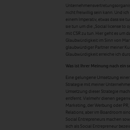
Unternehmensvertretungsorganisa
nicht freiwillig sein kann. Und 
einem Imperativ, etwas dass sie t
sie tun um die „Social license t
mit CSR zu tun. Hier geht es um da
Glaubwürdigkeit im Sinn von Mark
glaubwürdiger Partner meiner Kun
Glaubwürdigkeit erreiche ich dur
Was ist Ihrer Meinung nach ein 
Eine gelungene Umsetzung einer 
Strategie mit meiner Unternehme
Umsetzung dieser Strategie mache
entfernt. Vielmehr dienen gegenw
Marketing, der Werbung oder PR,
Relations, aber im Boardroom sin
Social Entrepreneurs machen sowa
sich als Social Entrepreneur bezei