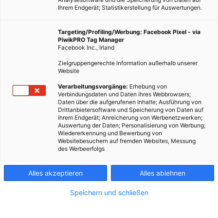
Ihrem Endgerät; Statistikerstellung für Auswertungen.
Targeting/Profiling/Werbung: Facebook Pixel - via
PiwikPRO Tag Manager
Facebook Inc., Irland
expo
Zielgruppengerechte Information außerhalb unserer
Website
Verarbeitungsvorgänge:
Erhebung von
Bei der EXPO 2015 kann man ein Stückchen vom US-Pavillon
Verbindungsdaten und Daten ihres Webbrowsers;
Daten über die aufgerufenen Inhalte; Ausführung von
kosten.
Drittanbietersoftware und Speicherung von Daten auf
ihrem Endgerät; Anreicherung von Werbenetzwerken;
Auswertung der Daten; Personalisierung von Werbung;
Dieser Artikel wurde am 14. Juli 2015 veröffentlicht
Wiedererkennung und Bewerbung von
und ist möglicherweise nicht mehr aktuell!
Websitebesuchern auf fremden Websites, Messung
des Werbeerfolgs
Das Thema der diesjährigen
EXPO in Mailand
lautet „Feeding
Alles akzeptieren
Alles ablehnen
the Planet – Energy for Life“. 140 teilnehmende Länder
beschäftigen sich in individuellen Pavillons damit, wie man auf
Speichern und schließen
nachhaltige Weise genügend gesunde, schadstofffreie
Nahrung für die gesamte Weltbevölkerung produzieren kann.