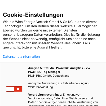
Cookie-Einstellungen
Wir, die
Wien Energie Vertrieb GmbH & Co KG
, nutzen diverse
ARCHITEKTUR
Technologien
, um den Betrieb dieser Website zu ermöglichen.
Ebenso würden wir gerne mit externen Diensten
EXPO 2015 –
personenbezogene Daten verarbeiten. Dies ist für die Nutzung
der Website nicht notwendig, ermöglicht uns aber eine noch
engere Interaktion mit unseren Website-Besuchern. Falls
Spannende Architektur
gewünscht, bitte eine Auswahl treffen:
Datenschutzinformation
des US-Pavillons
Analyse & Statistik: PiwikPRO Analytics - via
PiwikPRO Tag Manager
14. JULI 2015
2 MINUTEN LESEZEIT
Piwik PRO GmbH, Deutschland
Anonyme Auswertung zur Fehlerbehebung und
Weiterentwicklung
Verarbeitungsvorgänge:
Erhebung von
Verbindungsdaten, Daten Ihres Webbrowsers und
Daten über die aufgerufenen Inhalte; Ausführung von
Analysesoftware und die Speicherung von Daten auf