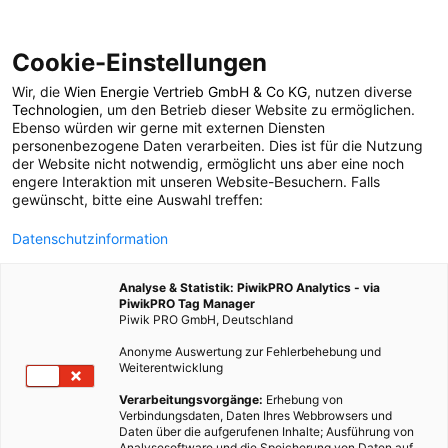
Cookie-Einstellungen
Wir, die
Wien Energie Vertrieb GmbH & Co KG
, nutzen diverse
LEBEN
Technologien
, um den Betrieb dieser Website zu ermöglichen.
Ebenso würden wir gerne mit externen Diensten
FleischfreiTAG:
personenbezogene Daten verarbeiten. Dies ist für die Nutzung
der Website nicht notwendig, ermöglicht uns aber eine noch
engere Interaktion mit unseren Website-Besuchern. Falls
Initiative für
gewünscht, bitte eine Auswahl treffen:
Datenschutzinformation
klimafreundliches
Analyse & Statistik: PiwikPRO Analytics - via
Kochen
PiwikPRO Tag Manager
Piwik PRO GmbH, Deutschland
Anonyme Auswertung zur Fehlerbehebung und
27. SEPTEMBER 2011
3 MINUTEN LESEZEIT
Weiterentwicklung
Verarbeitungsvorgänge:
Erhebung von
Verbindungsdaten, Daten Ihres Webbrowsers und
Daten über die aufgerufenen Inhalte; Ausführung von
Analysesoftware und die Speicherung von Daten auf