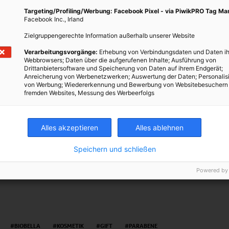
m/watch?v=VDF-ig9EBX8
Targeting/Profiling/Werbung: Facebook Pixel - via PiwikPRO Tag M
Facebook Inc., Irland
Zielgruppengerechte Information außerhalb unserer Website
nzl
Verarbeitungsvorgänge:
Erhebung von Verbindungsdaten und Daten ih
Webbrowsers; Daten über die aufgerufenen Inhalte; Ausführung von
Drittanbietersoftware und Speicherung von Daten auf ihrem Endgerät;
Anreicherung von Werbenetzwerken; Auswertung der Daten; Personalis
von Werbung; Wiedererkennung und Bewerbung von Websitebesuchern
fremden Websites, Messung des Werbeerfolgs
Alles akzeptieren
Alles ablehnen
TWEET
Speichern und schließen
Powered by
BIOBELLA
KOSMETIK
GIFT
PARABENE