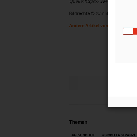
Quelle: https://www.youtube.co
Bildrechte © twinlili,
pixelio.de
Andere Artikel von BioBella Stra
LIKE
Themen
GESUNDHEIT
BIOBELLA STRANZL