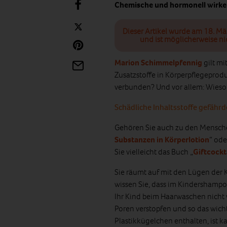
Chemische und hormonell wirke
Dieser Artikel wurde am 18. Mä
und ist möglicherweise ni
Marion Schimmelpfennig
gilt mi
Zusatzstoffe in Körperpflegeprod
verbunden? Und vor allem: Wieso 
Schädliche Inhaltsstoffe gefäh
Gehören Sie auch zu den Menschen
Substanzen in Körperlotion
“ ode
Sie vielleicht das Buch „
Giftcockt
Sie räumt auf mit den Lügen der
wissen Sie, dass im Kindershampo
Ihr Kind beim Haarwaschen nicht w
Poren verstopfen und so das wich
Plastikkügelchen enthalten, ist 