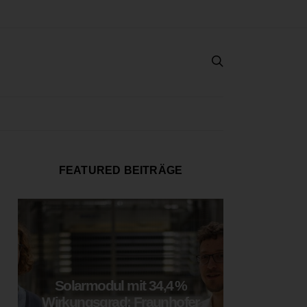
FEATURED BEITRÄGE
Solarmodul mit 34,4 %
LOOP
Wirkungsgrad: Fraunhofer
München