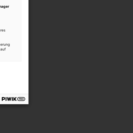
anager
res
ierung
 auf