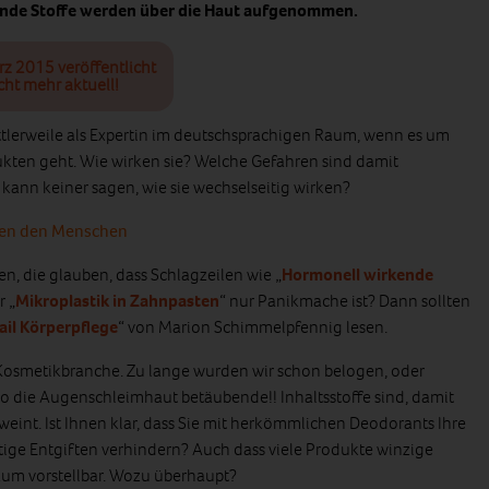
nde Stoffe werden über die Haut aufgenommen.
rz 2015 veröffentlicht
cht mehr aktuell!
ttlerweile als Expertin im deutschsprachigen Raum, wenn es um
ukten geht. Wie wirken sie? Welche Gefahren sind damit
kann keiner sagen, wie sie wechselseitig wirken?
rden den Menschen
, die glauben, dass Schlagzeilen wie „
Hormonell wirkende
r „
Mikroplastik in Zahnpasten
“ nur Panikmache ist? Dann sollten
ail Körperpflege
“ von Marion Schimmelpfennig lesen.
 Kosmetikbranche. Zu lange wurden wir schon belogen, oder
o die Augenschleimhaut betäubende!! Inhaltsstoffe sind, damit
eint. Ist Ihnen klar, dass Sie mit herkömmlichen Deodorants Ihre
tige Entgiften verhindern? Auch dass viele Produkte winzige
kaum vorstellbar. Wozu überhaupt?