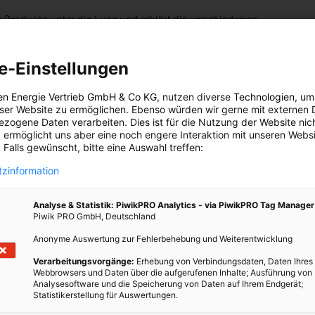
 Produkte unter die Lupe und erklärt die verschiedenen
offe. Vor allem Substanzen, die sich im Körper anreichern, also
 werden sind gefährlich. Sie nennt hier vor allem Fluorier,
e-Einstellungen
ders hervorhebt, ist die Tatsache, dass die verschiedenen
en Energie Vertrieb GmbH & Co KG
, nutzen diverse
Technologien
, um
eser Website zu ermöglichen. Ebenso würden wir gerne mit externen 
 für sich allein getestet werden. Nachdem in herkömmlichen
zogene Daten verarbeiten. Dies ist für die Nutzung der Website nic
hrere dieser Substanzen gemeinsam vorkommen, stellt sich die
 ermöglicht uns aber eine noch engere Interaktion mit unseren Websi
wenn sie aufeinander treffen. Und genau das ist noch überhaupt
 Falls gewünscht, bitte eine Auswahl treffen:
zinformation
Analyse & Statistik: PiwikPRO Analytics - via PiwikPRO Tag Manager
Piwik PRO GmbH, Deutschland
re Barriere. Durch PEG-Zusatzstoffe wird sie sogar noch
iche Stoffe können so in unseren Blutkreislauf gelangen. Nein
Anonyme Auswertung zur Fehlerbehebung und Weiterentwicklung
ine Krankheit auszulösen nicht eingehen möchte, sollte zu
Verarbeitungsvorgänge:
Erhebung von Verbindungsdaten, Daten Ihres
 verlässlich auf jegliche künstliche und chemische Farb-, Duft- und
Webbrowsers und Daten über die aufgerufenen Inhalte; Ausführung von
Analysesoftware und die Speicherung von Daten auf Ihrem Endgerät;
Statistikerstellung für Auswertungen.