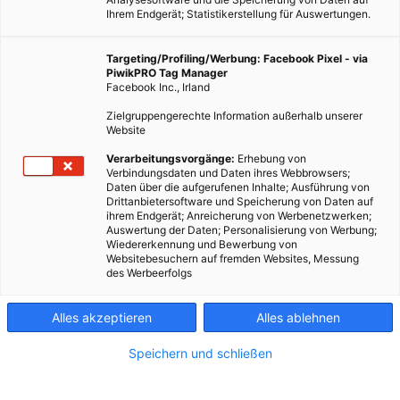
Ihrem Endgerät; Statistikerstellung für Auswertungen.
Targeting/Profiling/Werbung: Facebook Pixel - via
PiwikPRO Tag Manager
Facebook Inc., Irland
Zielgruppengerechte Information außerhalb unserer
Website
Verarbeitungsvorgänge:
Erhebung von
Verbindungsdaten und Daten ihres Webbrowsers;
Daten über die aufgerufenen Inhalte; Ausführung von
Wo bisher noch ein riesiges Kohlekraftwerk steht, soll schon
Drittanbietersoftware und Speicherung von Daten auf
ihrem Endgerät; Anreicherung von Werbenetzwerken;
bald ein Dorf mit energieeffizienten Häusern und zahlreichen
Auswertung der Daten; Personalisierung von Werbung;
Solaranlagen entstehen.
Wiedererkennung und Bewerbung von
Websitebesuchern auf fremden Websites, Messung
des Werbeerfolgs
Dieser Artikel wurde am 14. Januar 2019 veröffentlicht
und ist möglicherweise nicht mehr aktuell!
Alles akzeptieren
Alles ablehnen
In der englischen Stadt
Rugeley
steht ein Kohlekraftwerk, das
Speichern und schließen
dort seit Jahrzehnten das Bild der Gemeinde prägt. Doch Strom
wird in der Anlage seit etwas mehr als zwei Jahren nicht mehr