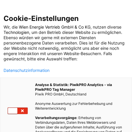
Cookie-Einstellungen
Wir, die
Wien Energie Vertrieb GmbH & Co KG
, nutzen diverse
ENERGIEPOLITIK
Technologien
, um den Betrieb dieser Website zu ermöglichen.
Ebenso würden wir gerne mit externen Diensten
Good News: Rugeley –
personenbezogene Daten verarbeiten. Dies ist für die Nutzung
der Website nicht notwendig, ermöglicht uns aber eine noch
engere Interaktion mit unseren Website-Besuchern. Falls
Vom Kohlekraftwerk
gewünscht, bitte eine Auswahl treffen:
Datenschutzinformation
zum Solardorf
Analyse & Statistik: PiwikPRO Analytics - via
PiwikPRO Tag Manager
14. JANUAR 2019
2 MINUTEN LESEZEIT
Piwik PRO GmbH, Deutschland
Anonyme Auswertung zur Fehlerbehebung und
Weiterentwicklung
Verarbeitungsvorgänge:
Erhebung von
Verbindungsdaten, Daten Ihres Webbrowsers und
Daten über die aufgerufenen Inhalte; Ausführung von
Analysesoftware und die Speicherung von Daten auf