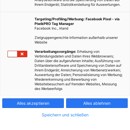
Ihrem Endgerät; Statistikerstellung für Auswertungen.
Targeting/Profiling/Werbung: Facebook Pixel - via
PiwikPRO Tag Manager
Facebook Inc., Irland
Zielgruppengerechte Information außerhalb unserer
Website
Dank einer Entwicklung aus den USA.
Verarbeitungsvorgänge:
Erhebung von
Verbindungsdaten und Daten ihres Webbrowsers;
Daten über die aufgerufenen Inhalte; Ausführung von
Dieser Artikel wurde am 1. Juni 2015 veröffentlicht
Drittanbietersoftware und Speicherung von Daten auf
und ist möglicherweise nicht mehr aktuell!
ihrem Endgerät; Anreicherung von Werbenetzwerken;
Auswertung der Daten; Personalisierung von Werbung;
Wiedererkennung und Bewerbung von
Straßenbeleuchtung gehört fest zum Straßenbild dazu und soll
Websitebesuchern auf fremden Websites, Messung
des Werbeerfolgs
nicht nur bei Nacht sicher nach Hause geleiten, sondern auch
dafür sorgen, dass man nicht nur sprichwörtlich die Nacht zum
Alles akzeptieren
Alles ablehnen
Tag machen kann.
Speichern und schließen
In North Carolina, USA hat sich eine Firma namens
Sensus
dazu
nochmal Gedanken gemacht und Straßenbeleuchtung für die
Smart City entwickelt. Jedes einzelne Licht lässt sich dabei