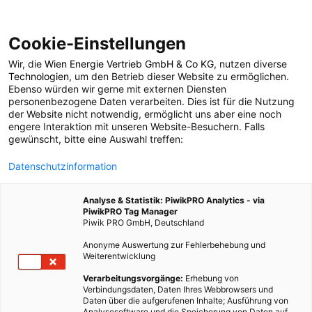
Cookie-Einstellungen
Wir, die
Wien Energie Vertrieb GmbH & Co KG
, nutzen diverse
MOBILITÄT
Technologien
, um den Betrieb dieser Website zu ermöglichen.
Ebenso würden wir gerne mit externen Diensten
Good News: So smart
personenbezogene Daten verarbeiten. Dies ist für die Nutzung
der Website nicht notwendig, ermöglicht uns aber eine noch
engere Interaktion mit unseren Website-Besuchern. Falls
ist
gewünscht, bitte eine Auswahl treffen:
Datenschutzinformation
Straßenbeleuchtung
Analyse & Statistik: PiwikPRO Analytics - via
PiwikPRO Tag Manager
1. JUNI 2015
2 MINUTEN LESEZEIT
Piwik PRO GmbH, Deutschland
Anonyme Auswertung zur Fehlerbehebung und
Weiterentwicklung
Verarbeitungsvorgänge:
Erhebung von
Verbindungsdaten, Daten Ihres Webbrowsers und
Daten über die aufgerufenen Inhalte; Ausführung von
Analysesoftware und die Speicherung von Daten auf