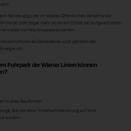
kann.
nach Fahrzeugtyp, der im Wiener Öffentlichen Verkehrsnetz
em Viertel oder sogar mehr als einem Drittel der aufgewendeten
d wieder ins Netz eingespeist werden.
 Antriebsmotoren als Generatoren und wandeln die
 Energie um.
m Fuhrpark der Wiener Linien können
en?
en in allen Bauformen
euge, die von einer Schaltwerksteuerung auf eine
ut wurden.