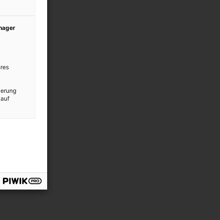
anager
res
ierung
 auf