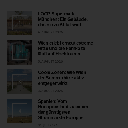
LOOP Supermarkt
München: Ein Gebäude,
1
das nie zu Abfall wird
6. AUGUST 2026
Wien erlebt erneut extreme
Hitze und die Fernkälte
2
läuft auf Hochtouren
5. AUGUST 2026
Coole Zonen: Wie Wien
der Sommerhitze aktiv
3
entgegenwirkt
3. AUGUST 2026
Spanien: Vom
Hochpreisland zu einem
4
der günstigsten
Strommärkte Europas
31. JULI 2026