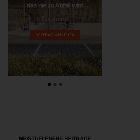
das nie zu Abfall wird
ent
6. AUGUST 2026
3.
BEITRAG ANSEHEN
BEIT
MEISTGELESENE BEITRÄGE