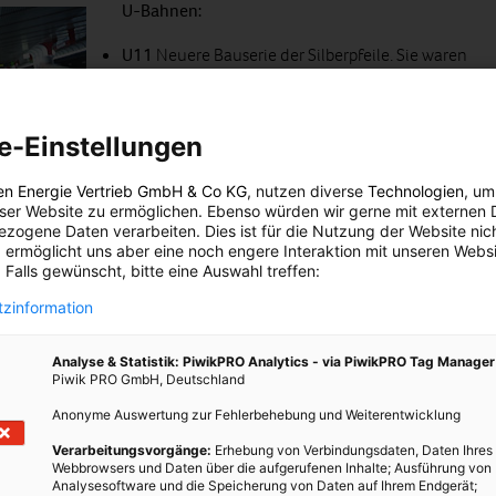
U-Bahnen:
U11
Neuere Bauserie der Silberpfeile. Sie waren
von Beginn an für Rückspeisung ausgelegt
U2
Ältere Bauserie der Silberpfeile. Modernisierte
e-Einstellungen
Antriebstechnik hat die Technologie
nachträglich möglich gemacht.
en Energie Vertrieb GmbH & Co KG
, nutzen diverse
Technologien
, um
V
Der V-Wagen, die neueste Type von U-Bahn-
eser Website zu ermöglichen. Ebenso würden wir gerne mit externen 
Fahrzeugen, standardmäßig mit
KERS
zogene Daten verarbeiten. Dies ist für die Nutzung der Website nic
 ermöglicht uns aber eine noch engere Interaktion mit unseren Websi
ausgerüstet
 Falls gewünscht, bitte eine Auswahl treffen:
ahn-Linie U6. Auch sie waren von Beginn an für die
zinformation
Analyse & Statistik: PiwikPRO Analytics - via PiwikPRO Tag Manager
Piwik PRO GmbH, Deutschland
Anonyme Auswertung zur Fehlerbehebung und Weiterentwicklung
nzüge unterwegs. Die Hälfte davon sind bereits die „neuen“, die
ULF“. Diese Bauart hat schon ab Werk ein System zur Rückspeisung
Verarbeitungsvorgänge:
Erhebung von Verbindungsdaten, Daten Ihres
Webbrowsers und Daten über die aufgerufenen Inhalte; Ausführung von
tzlich wurden 120 Garnituren der Type E2 mit KERS nachgerüstet.
Analysesoftware und die Speicherung von Daten auf Ihrem Endgerät;