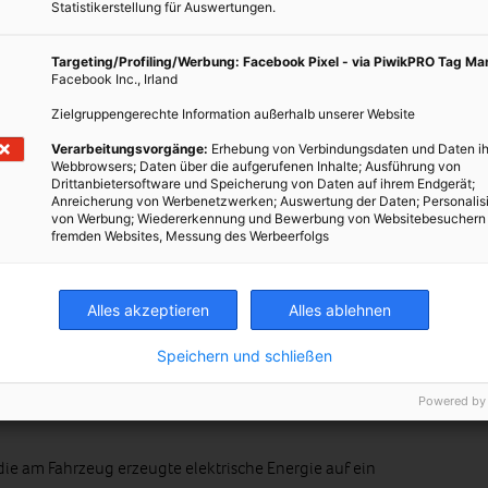
Statistikerstellung für Auswertungen.
el von Fahrzeugen
Targeting/Profiling/Werbung: Facebook Pixel - via PiwikPRO Tag M
Facebook Inc., Irland
Linien allein mit den rund 9000 Megawattstunden Strom aus den
 2.200 kleine Haushalte versorgen. Allerdings wirklich nur
Zielgruppengerechte Information außerhalb unserer Website
gsnetz der Straßenbahnen ist wie das Stromschienennetz der U-
Verarbeitungsvorgänge:
Erhebung von Verbindungsdaten und Daten ih
erheitsgründen in voneinander getrennte Sektoren eingeteilt.
Webbrowsers; Daten über die aufgerufenen Inhalte; Ausführung von
Drittanbietersoftware und Speicherung von Daten auf ihrem Endgerät;
irklich möglich, wenn sich im gleichen Sektor mindestens ein
Anreicherung von Werbenetzwerken; Auswertung der Daten; Personalis
 rückgelieferte Energie direkt aufnimmt.
von Werbung; Wiedererkennung und Bewerbung von Websitebesuchern
fremden Websites, Messung des Werbeerfolgs
Alles akzeptieren
Alles ablehnen
f herkömmliche Art bremsen, die elektrische Energie wird in den
ewandelt. Im Winter kann diese Wärme zur Beheizung des
Speichern und schließen
sten geht sie verloren.
Powered by
 die am Fahrzeug erzeugte elektrische Energie auf ein