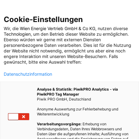
Cookie-Einstellungen
Wir, die
Wien Energie Vertrieb GmbH & Co KG
, nutzen diverse
LEBEN
Technologien
, um den Betrieb dieser Website zu ermöglichen.
Ebenso würden wir gerne mit externen Diensten
Leben auf dem Mars
personenbezogene Daten verarbeiten. Dies ist für die Nutzung
der Website nicht notwendig, ermöglicht uns aber eine noch
engere Interaktion mit unseren Website-Besuchern. Falls
muss nachhaltig sein
gewünscht, bitte eine Auswahl treffen:
Datenschutzinformation
26. APRIL 2013
2 MINUTEN LESEZEIT
Analyse & Statistik: PiwikPRO Analytics - via
PiwikPRO Tag Manager
Piwik PRO GmbH, Deutschland
Anonyme Auswertung zur Fehlerbehebung und
Weiterentwicklung
Verarbeitungsvorgänge:
Erhebung von
Verbindungsdaten, Daten Ihres Webbrowsers und
Daten über die aufgerufenen Inhalte; Ausführung von
Analysesoftware und die Speicherung von Daten auf