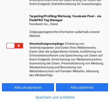
Ihrem Endgerät; Statistikerstellung für Auswertungen.
Targeting/Profiling/Werbung: Facebook Pixel - via
PiwikPRO Tag Manager
Facebook Inc., Irland
Zielgruppengerechte Information außerhalb unserer
Website
Wenn die Menschen wirklich eines Tages den Mars betreten,
Verarbeitungsvorgänge:
Erhebung von
Verbindungsdaten und Daten ihres Webbrowsers;
müssen sie mit leichtem Gepäck reisen. Versorgungsschiffe
Daten über die aufgerufenen Inhalte; Ausführung von
und Müllabfuhr wird es nicht geben. Deshalb üben
Drittanbietersoftware und Speicherung von Daten auf
ihrem Endgerät; Anreicherung von Werbenetzwerken;
Raumfahrer in der Wüste nachhaltiges Leben im
Auswertung der Daten; Personalisierung von Werbung;
ökologischen Gleichgewicht. Wir können davon lernen.
Wiedererkennung und Bewerbung von
Websitebesuchern auf fremden Websites, Messung
des Werbeerfolgs
Dieser Artikel wurde am 26. April 2013 veröffentlicht
und ist möglicherweise nicht mehr aktuell!
Alles akzeptieren
Alles ablehnen
Utah ist die Kulisse vieler Western, aber auch mancher Science
Speichern und schließen
Fiction Filme. Die zerklüftete Landschaft, die karge Vegetation
und die staubigen Ebenen sind das perfekte Versuchslabor für