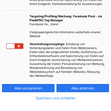
Ihrem Endgerät; Statistikerstellung für Auswertungen.
Targeting/Profiling/Werbung: Facebook Pixel - via
PiwikPRO Tag Manager
Facebook Inc., Irland
Zielgruppengerechte Information außerhalb unserer
Website
Tuk Tuks haben drei Räder, sie sind laut und verbreiten
Verarbeitungsvorgänge:
Erhebung von
Verbindungsdaten und Daten ihres Webbrowsers;
penetranten Benzingestank.
Daten über die aufgerufenen Inhalte; Ausführung von
Drittanbietersoftware und Speicherung von Daten auf
ihrem Endgerät; Anreicherung von Werbenetzwerken;
Dieser Artikel wurde am 30. März 2015 veröffentlicht
Auswertung der Daten; Personalisierung von Werbung;
und ist möglicherweise nicht mehr aktuell!
Wiedererkennung und Bewerbung von
Websitebesuchern auf fremden Websites, Messung
des Werbeerfolgs
Ein Inder und ein Österreich wollen dieses Image ändern und in
einem solarbetriebenen Tuk Tuk von Bangalore nach London
Alles akzeptieren
Alles ablehnen
fahren. Der Ingenieur Naveen Rabelli und der
Dokumentarfilmer Raoul Kopacka setzen einen Kindheitstraum
Speichern und schließen
um: Sie wollen eine Weltreise machen. Um die ganze Welt geht
es nicht, aber von Indien nach Großbritannien. Der Clou an der