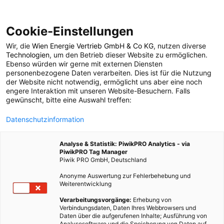
Cookie-Einstellungen
Wir, die
Wien Energie Vertrieb GmbH & Co KG
, nutzen diverse
MOBILITÄT
Technologien
, um den Betrieb dieser Website zu ermöglichen.
Ebenso würden wir gerne mit externen Diensten
Good News: im Solar
personenbezogene Daten verarbeiten. Dies ist für die Nutzung
der Website nicht notwendig, ermöglicht uns aber eine noch
engere Interaktion mit unseren Website-Besuchern. Falls
Tuk Tuk von Bangalore
gewünscht, bitte eine Auswahl treffen:
Datenschutzinformation
nach London
Analyse & Statistik: PiwikPRO Analytics - via
PiwikPRO Tag Manager
30. MÄRZ 2015
2 MINUTEN LESEZEIT
Piwik PRO GmbH, Deutschland
Anonyme Auswertung zur Fehlerbehebung und
Weiterentwicklung
Verarbeitungsvorgänge:
Erhebung von
Verbindungsdaten, Daten Ihres Webbrowsers und
Daten über die aufgerufenen Inhalte; Ausführung von
Analysesoftware und die Speicherung von Daten auf