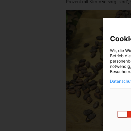
Prozent mit Strom versorgt sind“, 
Cooki
Wir, die
Wi
Betrieb di
personenbe
notwendig,
Besuchern.
Datenschut