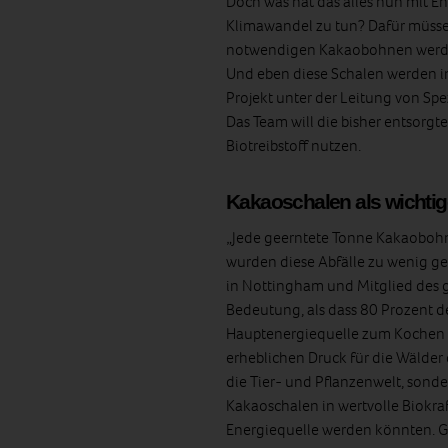
Doch was hat das alles nun mit 
Klimawandel zu tun? Dafür müsse
notwendigen Kakaobohnen werde
Und eben diese Schalen werden in
Projekt unter der Leitung von Spe
Das Team will die bisher entsorgt
Biotreibstoff nutzen.
Kakaoschalen als wichtige
„Jede geerntete Tonne Kakaobohn
wurden diese Abfälle zu wenig gen
in Nottingham und Mitglied des g
Bedeutung, als dass 80 Prozent de
Hauptenergiequelle zum Kochen
erheblichen Druck für die Wälder
die Tier- und Pflanzenwelt, sonde
Kakaoschalen in wertvolle Biokra
Energiequelle werden könnten. Ger