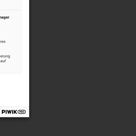
anager
res
ierung
 auf