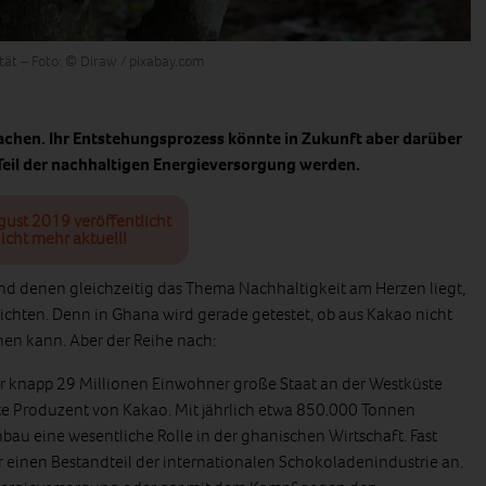
tät – Foto: © Diraw / pixabay.com
achen. Ihr Entstehungsprozess könnte in Zukunft aber darüber
Teil der nachhaltigen Energieversorgung werden.
gust 2019 veröffentlicht
icht mehr aktuell!
nd denen gleichzeitig das Thema Nachhaltigkeit am Herzen liegt,
richten. Denn in Ghana wird gerade getestet, ob aus Kakao nicht
ehen kann. Aber der Reihe nach:
er knapp 29 Millionen Einwohner große Staat an der Westküste
ßte Produzent von Kakao. Mit jährlich etwa 850.000 Tonnen
bau eine wesentliche Rolle in der ghanischen Wirtschaft. Fast
 einen Bestandteil der internationalen Schokoladenindustrie an.