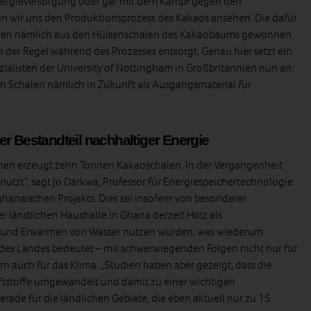
Energieversorgung oder gar mit dem Kampf gegen den
n wir uns den Produktionsprozess des Kakaos ansehen. Die dafür
n nämlich aus den Hülsenschalen des Kakaobaums gewonnen.
 der Regel während des Prozesses entsorgt. Genau hier setzt ein
zialisten der University of Nottingham in Großbritannien nun an:
en Schalen nämlich in Zukunft als Ausgangsmaterial für
r Bestandteil nachhaltiger Energie
en erzeugt zehn Tonnen Kakaoschalen. In der Vergangenheit
utzt“, sagt Jo Darkwa, Professor für Energiespeichertechnologie
hanaischen Projekts. Dies sei insofern von besonderer
r ländlichen Haushalte in Ghana derzeit Holz als
 und Erwärmen von Wasser nutzen würden, was wiederum
 des Landes bedeutet – mit schwerwiegenden Folgen nicht nur für
rn auch für das Klima. „Studien haben aber gezeigt, dass die
ftstoffe umgewandelt und damit zu einer wichtigen
ade für die ländlichen Gebiete, die eben aktuell nur zu 15