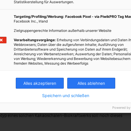
Statistikerstellung für Auswertungen.
zeugt zehn Tonnen Kakaoschalen“ – Foto: © Jing/ pixabay.com
Targeting/Profiling/Werbung: Facebook Pixel - via PiwikPRO Tag M
Facebook Inc., Irland
 und Klimawandel bekämpfen
Zielgruppengerechte Information außerhalb unserer Website
zur Erzeugung von Biostrom mittels Kakaoschalen geplant. Die
Verarbeitungsvorgänge:
Erhebung von Verbindungsdaten und Daten ih
nlage käme laut Schätzungen auf umgerechnet etwa 45.000 Euro.
Webbrowsers; Daten über die aufgerufenen Inhalte; Ausführung von
Drittanbietersoftware und Speicherung von Daten auf ihrem Endgerät;
ektentwicklern ein wichtiger Schritt gegen die
Anreicherung von Werbenetzwerken; Auswertung der Daten; Personalis
s Landes sowie gegen die Abholzung der Wälder gesetzt werden
von Werbung; Wiedererkennung und Bewerbung von Websitebesuchern
fremden Websites, Messung des Werbeerfolgs
 ein wesentliches Element im Kampf gegen den Klimawandel:
 an klimaschädlichen Treibhausgasen auf oder binden sie und
rmung zu verhindern. „Zweifellos würde die Bereitstellung
Alles akzeptieren
Alles ablehnen
Kakaoschalen also einen großen Beitrag zur Verbesserung der
er Armut in ländlichen Gemeinden sowie zur Bekämpfung des
Speichern und schließen
or Darkwa. Gleichzeitig soll die Entstehung von solchen
itsplätze schaffen und dadurch das Einkommen in den
Powered by
otyp eines solchen Kakaoschalen-Biokraftwerks soll noch dieses