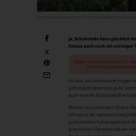
Energie aus Kakaoschalen? In Ghana vielleicht bald Reali
Ja, Schokolade kann glücklich m
hinaus auch noch ein wichtiger 
Dieser Artikel wurde am 14. Au
und ist möglicherweise n
Für alle, die Schokolade mögen u
gibt es jetzt besonders gute Nach
auch eine Art Biotreibstoff entst
Blicken wir zuerst nach Ghana. D
Afrikas ist der weltweit zweitgrö
produziertem Kakao spielt sein An
eine Million Menschen bauen hier