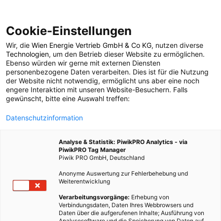
Cookie-Einstellungen
Wir, die
Wien Energie Vertrieb GmbH & Co KG
, nutzen diverse
LEBEN
Technologien
, um den Betrieb dieser Website zu ermöglichen.
Ebenso würden wir gerne mit externen Diensten
Nespresso: Profit auf
personenbezogene Daten verarbeiten. Dies ist für die Nutzung
der Website nicht notwendig, ermöglicht uns aber eine noch
engere Interaktion mit unseren Website-Besuchern. Falls
Kosten der Umwelt
gewünscht, bitte eine Auswahl treffen:
Datenschutzinformation
29. MAI 2013
2 MINUTEN LESEZEIT
Analyse & Statistik: PiwikPRO Analytics - via
PiwikPRO Tag Manager
Piwik PRO GmbH, Deutschland
Anonyme Auswertung zur Fehlerbehebung und
Weiterentwicklung
Verarbeitungsvorgänge:
Erhebung von
Verbindungsdaten, Daten Ihres Webbrowsers und
Daten über die aufgerufenen Inhalte; Ausführung von
Analysesoftware und die Speicherung von Daten auf