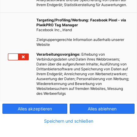
Ihrem Endgerät; Statistikerstellung für Auswertungen.
Targeting/Profiling/Werbung: Facebook Pixel - via
PiwikPRO Tag Manager
Facebook Inc., Irland
Zielgruppengerechte Information außerhalb unserer
Website
Wer kennt sie nicht – die stylischen Kaffeeautomaten und die
Verarbeitungsvorgänge:
Erhebung von
Verbindungsdaten und Daten ihres Webbrowsers;
hübschen bunten Kapseln, die höchsten Kaffeegenuss
Daten über die aufgerufenen Inhalte; Ausführung von
versprechen. Mittlerweile zum stylischen Designobjekt
Drittanbietersoftware und Speicherung von Daten auf
ihrem Endgerät; Anreicherung von Werbenetzwerken;
avanciert schmücken sie so manche Küche, doch durch den
Auswertung der Daten; Personalisierung von Werbung;
hohen Verbrauch an Aluminium sind sie höchst
Wiedererkennung und Bewerbung von
Websitebesuchern auf fremden Websites, Messung
umweltgefährdend.
des Werbeerfolgs
Dieser Artikel wurde am 29. Mai 2013 veröffentlicht
Alles akzeptieren
Alles ablehnen
und ist möglicherweise nicht mehr aktuell!
Speichern und schließen
Dass sich über die Umweltbilanz von Nespresso-Kaffeekapseln
jedoch niemand so richtig Gedanke macht, zeigen die