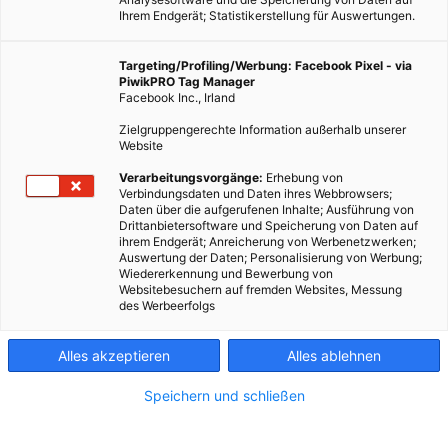
Ihrem Endgerät; Statistikerstellung für Auswertungen.
Targeting/Profiling/Werbung: Facebook Pixel - via
PiwikPRO Tag Manager
Facebook Inc., Irland
Zielgruppengerechte Information außerhalb unserer
Website
Verarbeitungsvorgänge:
Erhebung von
Verbindungsdaten und Daten ihres Webbrowsers;
Daten über die aufgerufenen Inhalte; Ausführung von
Drittanbietersoftware und Speicherung von Daten auf
ihrem Endgerät; Anreicherung von Werbenetzwerken;
Auswertung der Daten; Personalisierung von Werbung;
Wiedererkennung und Bewerbung von
Websitebesuchern auf fremden Websites, Messung
des Werbeerfolgs
Dieser Artikel wurde am 10. August 2012 veröffentlicht und
ist möglicherweise nicht mehr aktuell!Hüpfen, Rennen,
Alles akzeptieren
Alles ablehnen
Springen, Strampeln – Beim Weltentdecken machen
Speichern und schließen
Kinderfüße so einiges mit. Damit sie kleine Abenteurer
sicher…