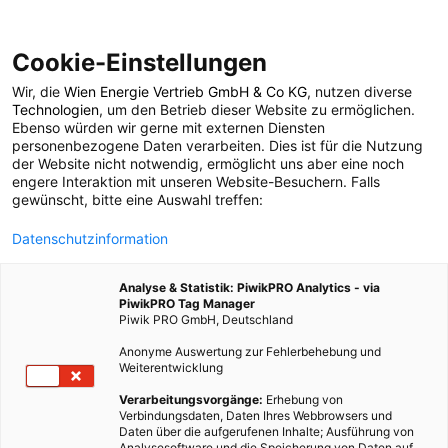
Cookie-Einstellungen
Wir, die
Wien Energie Vertrieb GmbH & Co KG
, nutzen diverse
LEBEN
Technologien
, um den Betrieb dieser Website zu ermöglichen.
Ebenso würden wir gerne mit externen Diensten
Pflanzlich gegerbte
personenbezogene Daten verarbeiten. Dies ist für die Nutzung
der Website nicht notwendig, ermöglicht uns aber eine noch
engere Interaktion mit unseren Website-Besuchern. Falls
Lederschuhe für
gewünscht, bitte eine Auswahl treffen:
Datenschutzinformation
Kinderfüße
Analyse & Statistik: PiwikPRO Analytics - via
PiwikPRO Tag Manager
10. AUGUST 2012
2 MINUTEN LESEZEIT
Piwik PRO GmbH, Deutschland
Anonyme Auswertung zur Fehlerbehebung und
Weiterentwicklung
Verarbeitungsvorgänge:
Erhebung von
Verbindungsdaten, Daten Ihres Webbrowsers und
Daten über die aufgerufenen Inhalte; Ausführung von
Analysesoftware und die Speicherung von Daten auf