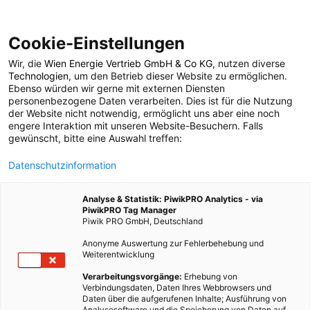
Cookie-Einstellungen
Wir, die
Wien Energie Vertrieb GmbH & Co KG
, nutzen diverse
LEBEN
Technologien
, um den Betrieb dieser Website zu ermöglichen.
Ebenso würden wir gerne mit externen Diensten
Plastikmüll bedroht
personenbezogene Daten verarbeiten. Dies ist für die Nutzung
der Website nicht notwendig, ermöglicht uns aber eine noch
engere Interaktion mit unseren Website-Besuchern. Falls
auch Seen und Flüsse
gewünscht, bitte eine Auswahl treffen:
Datenschutzinformation
20. OKTOBER 2013
2 MINUTEN LESEZEIT
Analyse & Statistik: PiwikPRO Analytics - via
PiwikPRO Tag Manager
Piwik PRO GmbH, Deutschland
Anonyme Auswertung zur Fehlerbehebung und
Weiterentwicklung
Verarbeitungsvorgänge:
Erhebung von
Verbindungsdaten, Daten Ihres Webbrowsers und
Daten über die aufgerufenen Inhalte; Ausführung von
Analysesoftware und die Speicherung von Daten auf