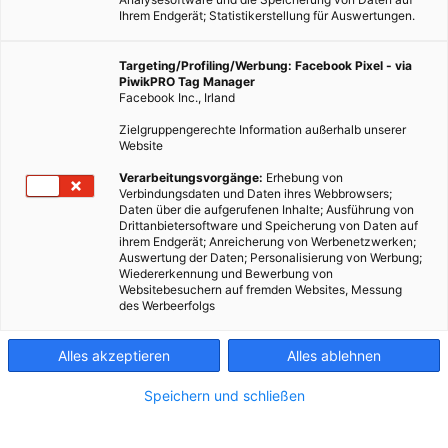
Ihrem Endgerät; Statistikerstellung für Auswertungen.
Targeting/Profiling/Werbung: Facebook Pixel - via
PiwikPRO Tag Manager
Facebook Inc., Irland
Zielgruppengerechte Information außerhalb unserer
Website
Verarbeitungsvorgänge:
Erhebung von
Verbindungsdaten und Daten ihres Webbrowsers;
Daten über die aufgerufenen Inhalte; Ausführung von
Drittanbietersoftware und Speicherung von Daten auf
Dieser Artikel wurde am 20. Oktober 2013 veröffentlicht und
ihrem Endgerät; Anreicherung von Werbenetzwerken;
Auswertung der Daten; Personalisierung von Werbung;
ist möglicherweise nicht mehr aktuell!Es ist hinreichend
Wiedererkennung und Bewerbung von
bekannt, dass Plastikmüll ein Problem in unseren Ozeanen
Websitebesuchern auf fremden Websites, Messung
des Werbeerfolgs
darstellen. Wissenschaftler der Uni Bayreuth und…
Alles akzeptieren
Alles ablehnen
Dieser Artikel wurde am 20. Oktober 2013 veröffentlicht
und ist möglicherweise nicht mehr aktuell!
Speichern und schließen
Es ist hinreichend bekannt, dass Plastikmüll ein Problem in