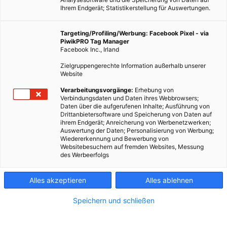
Ihrem Endgerät; Statistikerstellung für Auswertungen.
Targeting/Profiling/Werbung: Facebook Pixel - via
PiwikPRO Tag Manager
Facebook Inc., Irland
Zielgruppengerechte Information außerhalb unserer
Website
Verarbeitungsvorgänge:
Erhebung von
Verbindungsdaten und Daten ihres Webbrowsers;
Daten über die aufgerufenen Inhalte; Ausführung von
Fotocredit: Energieleben Redaktion
Drittanbietersoftware und Speicherung von Daten auf
ihrem Endgerät; Anreicherung von Werbenetzwerken;
Auswertung der Daten; Personalisierung von Werbung;
Wiedererkennung und Bewerbung von
Christian Binder ist Projektleiter des innovativen Projektes
Websitebesuchern auf fremden Websites, Messung
auf der Schafflerhofstraße, das die größte
des Werbeerfolgs
Photovoltaikanlage Österreichs mit einer Agrar-Wirtschaft
verbindet. Die Anlage versorgt 4.900 Haushalte pro Jahr und
Alles akzeptieren
Alles ablehnen
bald wird sie auch das Zuhause von 150 Schafen sein.
Speichern und schließen
Dieser Artikel wurde am 19. März 2021 veröffentlicht
und ist möglicherweise nicht mehr aktuell!