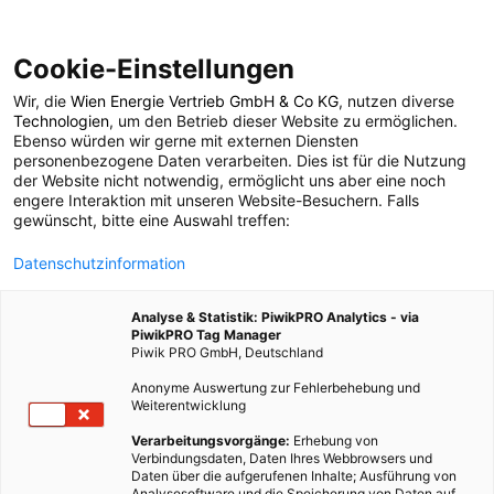
Cookie-Einstellungen
Wir, die
Wien Energie Vertrieb GmbH & Co KG
, nutzen diverse
TECH
Technologien
, um den Betrieb dieser Website zu ermöglichen.
Ebenso würden wir gerne mit externen Diensten
Profis am Wort: Allen
personenbezogene Daten verarbeiten. Dies ist für die Nutzung
der Website nicht notwendig, ermöglicht uns aber eine noch
engere Interaktion mit unseren Website-Besuchern. Falls
technischen
gewünscht, bitte eine Auswahl treffen:
Datenschutzinformation
Herausforderungen
Analyse & Statistik: PiwikPRO Analytics - via
gewachsen
PiwikPRO Tag Manager
Piwik PRO GmbH, Deutschland
Anonyme Auswertung zur Fehlerbehebung und
19. MÄRZ 2021
2 MINUTEN LESEZEIT
Weiterentwicklung
Verarbeitungsvorgänge:
Erhebung von
Verbindungsdaten, Daten Ihres Webbrowsers und
Daten über die aufgerufenen Inhalte; Ausführung von
Analysesoftware und die Speicherung von Daten auf