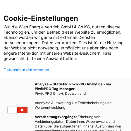
Cookie-Einstellungen
Wir, die
Wien Energie Vertrieb GmbH & Co KG
, nutzen diverse
MOBILITÄT
Technologien
, um den Betrieb dieser Website zu ermöglichen.
Ebenso würden wir gerne mit externen Diensten
Radweg trifft
personenbezogene Daten verarbeiten. Dies ist für die Nutzung
der Website nicht notwendig, ermöglicht uns aber eine noch
engere Interaktion mit unseren Website-Besuchern. Falls
Klimaschutz:
gewünscht, bitte eine Auswahl treffen:
Datenschutzinformation
Pamhagen startet CO₂-
Analyse & Statistik: PiwikPRO Analytics - via
speicherndes
PiwikPRO Tag Manager
Piwik PRO GmbH, Deutschland
Pilotprojekt
Anonyme Auswertung zur Fehlerbehebung und
Weiterentwicklung
Verarbeitungsvorgänge:
Erhebung von
13. OKTOBER 2025
2 MINUTEN LESEZEIT
Verbindungsdaten, Daten Ihres Webbrowsers und
Daten über die aufgerufenen Inhalte; Ausführung von
Analysesoftware und die Speicherung von Daten auf