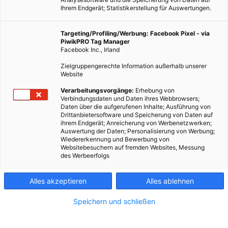
Ihrem Endgerät; Statistikerstellung für Auswertungen.
Targeting/Profiling/Werbung: Facebook Pixel - via
PiwikPRO Tag Manager
Facebook Inc., Irland
Zielgruppengerechte Information außerhalb unserer
Website
Verarbeitungsvorgänge:
Erhebung von
Verbindungsdaten und Daten ihres Webbrowsers;
Daten über die aufgerufenen Inhalte; Ausführung von
Drittanbietersoftware und Speicherung von Daten auf
ihrem Endgerät; Anreicherung von Werbenetzwerken;
Auswertung der Daten; Personalisierung von Werbung;
Wiedererkennung und Bewerbung von
Websitebesuchern auf fremden Websites, Messung
des Werbeerfolgs
In der burgenländischen Gemeinde Pamhagen entsteht
Alles akzeptieren
Alles ablehnen
gerade ein Radweg, der CO₂ speichert – dank innovativem
Speichern und schließen
Straßenbelag aus Pflanzenkohle!
In der burgenländischen
Gemeinde Pamhagen
beginnt ein