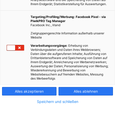
Ihrem Endgerät; Statistikerstellung für Auswertungen.
Targeting/Profiling/Werbung: Facebook Pixel - via
PiwikPRO Tag Manager
Facebook Inc., Irland
Zielgruppengerechte Information außerhalb unserer
Website
Durch Berg und Tal IX / Rike / pixelio.de
Verarbeitungsvorgänge:
Erhebung von
Verbindungsdaten und Daten ihres Webbrowsers;
Daten über die aufgerufenen Inhalte; Ausführung von
Drittanbietersoftware und Speicherung von Daten auf
SolaRoad betreibt seit November 2014 eine Teststrecke in
ihrem Endgerät; Anreicherung von Werbenetzwerken;
Auswertung der Daten; Personalisierung von Werbung;
den Niederlanden: Die ersten Ergebnisse übersteigen die
Wiedererkennung und Bewerbung von
Erwartungen.
Websitebesuchern auf fremden Websites, Messung
des Werbeerfolgs
Dieser Artikel wurde am 20. Mai 2015 veröffentlicht
Alles akzeptieren
Alles ablehnen
und ist möglicherweise nicht mehr aktuell!
Speichern und schließen
Energieleben.at hat über die
Idee berichtet
, Straßen mit
Photovoltaik-Zellen zu kombinieren.