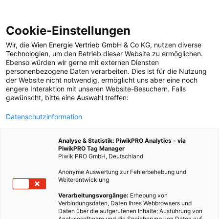
Cookie-Einstellungen
Wir, die
Wien Energie Vertrieb GmbH & Co KG
, nutzen diverse
ENERGIEPOLITIK
TECH
Technologien
, um den Betrieb dieser Website zu ermöglichen.
Ebenso würden wir gerne mit externen Diensten
SolaRoad: funktioniert
personenbezogene Daten verarbeiten. Dies ist für die Nutzung
der Website nicht notwendig, ermöglicht uns aber eine noch
engere Interaktion mit unseren Website-Besuchern. Falls
besser als erwartet
gewünscht, bitte eine Auswahl treffen:
Datenschutzinformation
20. MAI 2015
2 MINUTEN LESEZEIT
Analyse & Statistik: PiwikPRO Analytics - via
PiwikPRO Tag Manager
Piwik PRO GmbH, Deutschland
Anonyme Auswertung zur Fehlerbehebung und
Weiterentwicklung
Verarbeitungsvorgänge:
Erhebung von
Verbindungsdaten, Daten Ihres Webbrowsers und
Daten über die aufgerufenen Inhalte; Ausführung von
Analysesoftware und die Speicherung von Daten auf