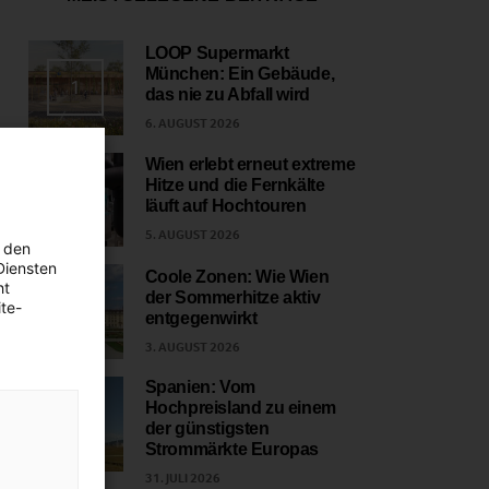
LOOP Supermarkt
München: Ein Gebäude,
1
das nie zu Abfall wird
6. AUGUST 2026
Wien erlebt erneut extreme
Hitze und die Fernkälte
2
läuft auf Hochtouren
5. AUGUST 2026
 den
Diensten
Coole Zonen: Wie Wien
ht
der Sommerhitze aktiv
te-
3
entgegenwirkt
3. AUGUST 2026
Spanien: Vom
Hochpreisland zu einem
4
der günstigsten
Strommärkte Europas
31. JULI 2026