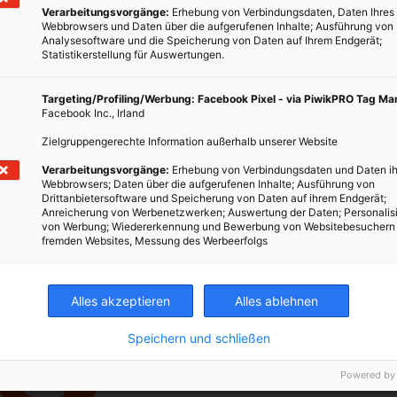
 Organisationen, die sie für Haiti spenden,
finden Sie hier
.
Verarbeitungsvorgänge:
Erhebung von Verbindungsdaten, Daten Ihres
Webbrowsers und Daten über die aufgerufenen Inhalte; Ausführung von
Analysesoftware und die Speicherung von Daten auf Ihrem Endgerät;
Statistikerstellung für Auswertungen.
TWEET
Targeting/Profiling/Werbung: Facebook Pixel - via PiwikPRO Tag M
Facebook Inc., Irland
Zielgruppengerechte Information außerhalb unserer Website
Verarbeitungsvorgänge:
Erhebung von Verbindungsdaten und Daten ih
Webbrowsers; Daten über die aufgerufenen Inhalte; Ausführung von
Drittanbietersoftware und Speicherung von Daten auf ihrem Endgerät;
Anreicherung von Werbenetzwerken; Auswertung der Daten; Personalis
NENERGIE
SPENDEN
von Werbung; Wiedererkennung und Bewerbung von Websitebesuchern
fremden Websites, Messung des Werbeerfolgs
Alles akzeptieren
Alles ablehnen
Speichern und schließen
Powered by