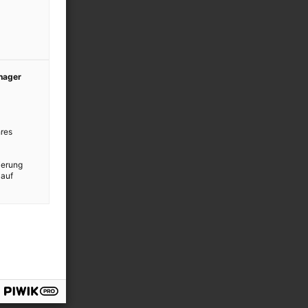
anager
res
ierung
 auf