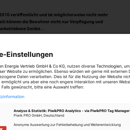
 2010 veröffentlicht und ist möglicherweise nicht mehr
aiti können die Bewohner nicht nur Verpflegung und
olarbetriebene Geräte…
z 2010 veröffentlicht
ht mehr aktuell!
e-Einstellungen
en die Bewohner nicht nur Verpflegung und medizinische Hilfe
en Energie Vertrieb GmbH & Co KG
, nutzen diverse
Technologien
, um
 sollen ihnen auf dem Weg zurück in den Alltag helfen.
eser Website zu ermöglichen. Ebenso würden wir gerne mit externen 
zogene Daten verarbeiten. Dies ist für die Nutzung der Website nic
 International schickt seine mit Sonnenenergie betriebenen Öfen.
 ermöglicht uns aber eine noch engere Interaktion mit unseren Websi
 kochen können. Die Initiative
WorldWater for Haiti
sorgt dafür,
 Falls gewünscht, bitte eine Auswahl treffen:
iltersysteme geliefert werden. Außerdem erhalten die Einwohner
zinformation
 Laptops, deren Akku sich mit Sonnenergie aufladen lässt.
Analyse & Statistik: PiwikPRO Analytics - via PiwikPRO Tag Manager
nde:
Bibeln als Hörbücher
, die Solarzellen eingebaut haben, um
Piwik PRO GmbH, Deutschland
Anonyme Auswertung zur Fehlerbehebung und Weiterentwicklung