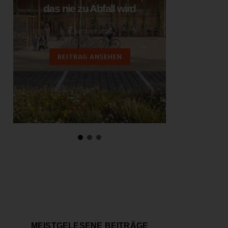
das nie zu Abfall wird
ent
6. AUGUST 2026
3.
BEITRAG ANSEHEN
BEIT
MEISTGELESENE BEITRÄGE