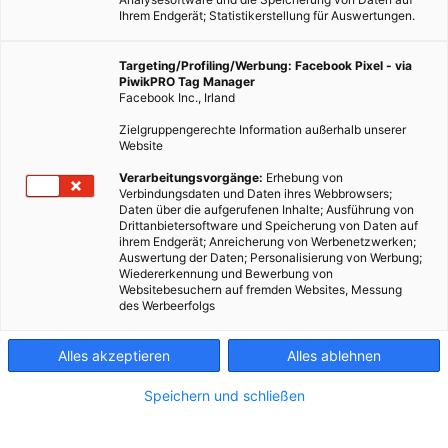
Ihrem Endgerät; Statistikerstellung für Auswertungen.
Targeting/Profiling/Werbung: Facebook Pixel - via
PiwikPRO Tag Manager
Facebook Inc., Irland
Zielgruppengerechte Information außerhalb unserer
Website
Dieser Artikel wurde am 8. März 2010 veröffentlicht und ist
Verarbeitungsvorgänge:
Erhebung von
Verbindungsdaten und Daten ihres Webbrowsers;
möglicherweise nicht mehr aktuell!Zukunftstechnologie. Ein
Daten über die aufgerufenen Inhalte; Ausführung von
Berliner Fitnesscenter sucht nach Wegen, die durch die
Drittanbietersoftware und Speicherung von Daten auf
ihrem Endgerät; Anreicherung von Werbenetzwerken;
Geräte erzeugte Energie sinnvoll zu nutzen. Seit…
Auswertung der Daten; Personalisierung von Werbung;
Wiedererkennung und Bewerbung von
Websitebesuchern auf fremden Websites, Messung
Dieser Artikel wurde am 8. März 2010 veröffentlicht
des Werbeerfolgs
und ist möglicherweise nicht mehr aktuell!
Alles akzeptieren
Alles ablehnen
Zukunftstechnologie.
Ein Berliner
Fitnesscenter sucht nach Wegen, die
Speichern und schließen
durch die Geräte erzeugte Energie
sinnvoll zu nutzen.