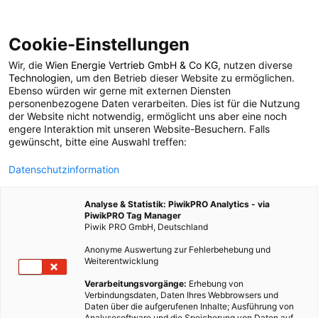
Cookie-Einstellungen
Wir, die
Wien Energie Vertrieb GmbH & Co KG
, nutzen diverse
TECH
Technologien
, um den Betrieb dieser Website zu ermöglichen.
Ebenso würden wir gerne mit externen Diensten
Sportliche
personenbezogene Daten verarbeiten. Dies ist für die Nutzung
der Website nicht notwendig, ermöglicht uns aber eine noch
engere Interaktion mit unseren Website-Besuchern. Falls
Energieherstellung
gewünscht, bitte eine Auswahl treffen:
Datenschutzinformation
8. MÄRZ 2010
1 MINUTE LESEZEIT
Analyse & Statistik: PiwikPRO Analytics - via
PiwikPRO Tag Manager
Piwik PRO GmbH, Deutschland
Anonyme Auswertung zur Fehlerbehebung und
Weiterentwicklung
Verarbeitungsvorgänge:
Erhebung von
Verbindungsdaten, Daten Ihres Webbrowsers und
Daten über die aufgerufenen Inhalte; Ausführung von
Analysesoftware und die Speicherung von Daten auf