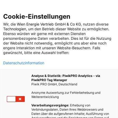
Cookie-Einstellungen
Wir, die
Wien Energie Vertrieb GmbH & Co KG
, nutzen diverse
LEBEN
Technologien
, um den Betrieb dieser Website zu ermöglichen.
Ebenso würden wir gerne mit externen Diensten
Surtsey – Vulkaninsel
personenbezogene Daten verarbeiten. Dies ist für die Nutzung
der Website nicht notwendig, ermöglicht uns aber eine noch
engere Interaktion mit unseren Website-Besuchern. Falls
vor Island
gewünscht, bitte eine Auswahl treffen:
Datenschutzinformation
14. AUGUST 2018
2 MINUTEN LESEZEIT
Analyse & Statistik: PiwikPRO Analytics - via
PiwikPRO Tag Manager
Piwik PRO GmbH, Deutschland
Anonyme Auswertung zur Fehlerbehebung und
Weiterentwicklung
Verarbeitungsvorgänge:
Erhebung von
Verbindungsdaten, Daten Ihres Webbrowsers und
Daten über die aufgerufenen Inhalte; Ausführung von
Analysesoftware und die Speicherung von Daten auf