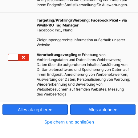
Ihrem Endgerät; Statistikerstellung für Auswertungen.
Targeting/Profiling/Werbung: Facebook Pixel - via
PiwikPRO Tag Manager
Facebook Inc., Irland
Zielgruppengerechte Information außerhalb unserer
Website
Verarbeitungsvorgänge:
Erhebung von
Verbindungsdaten und Daten ihres Webbrowsers;
Daten über die aufgerufenen Inhalte; Ausführung von
Im Atlantik gibt es eine Insel, die weniger als 60 Jahre alt ist.
Drittanbietersoftware und Speicherung von Daten auf
ihrem Endgerät; Anreicherung von Werbenetzwerken;
Auswertung der Daten; Personalisierung von Werbung;
Dieser Artikel wurde am 14. August 2018 veröffentlicht
Wiedererkennung und Bewerbung von
und ist möglicherweise nicht mehr aktuell!
Websitebesuchern auf fremden Websites, Messung
des Werbeerfolgs
Vielleicht habt ihr schon einmal von der Insel Surtsey, die rund
30 Kilometer vor Islands Südküste liegt, gehört. Besucht hat sie
Alles akzeptieren
Alles ablehnen
aber höchstwahrscheinlich niemand von euch. Die nicht einmal
Speichern und schließen
1,5 Quadratkilometer große Insel steht nämlich unter strengem
Naturschutz. Der Grund dafür ist, dass die Insel erst in den
1960er Jahren durch eine Serie von Unterseevulkanausbrüchen