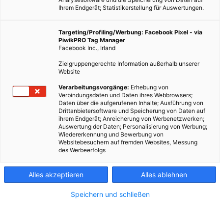
Ihrem Endgerät; Statistikerstellung für Auswertungen.
Targeting/Profiling/Werbung: Facebook Pixel - via
PiwikPRO Tag Manager
Facebook Inc., Irland
Zielgruppengerechte Information außerhalb unserer
Website
Ein aktuelles Forschungsprojekt sieht sich an, wie man die
Verarbeitungsvorgänge:
Erhebung von
Verbindungsdaten und Daten ihres Webbrowsers;
Abgabe von Mikropartikel aus Synthetikfasern verhindern
Daten über die aufgerufenen Inhalte; Ausführung von
kann.
Drittanbietersoftware und Speicherung von Daten auf
ihrem Endgerät; Anreicherung von Werbenetzwerken;
Auswertung der Daten; Personalisierung von Werbung;
Dieser Artikel wurde am 31. März 2020 veröffentlicht
Wiedererkennung und Bewerbung von
und ist möglicherweise nicht mehr aktuell!
Websitebesuchern auf fremden Websites, Messung
des Werbeerfolgs
Kleidung aus synthetischen Fasern hat Vor- und Nachteile. Ein
Alles akzeptieren
Alles ablehnen
auch an dieser Stelle schon öfter
diskutierter Nachteil
ist, dass
sie bei jedem Waschgang Mikropartikel in das Spülwasser
Speichern und schließen
abgegeben, welche in den Wasserkreislauf und die Natur
gelangen. Einer der besonders häufig erwähnten Bösewichte in