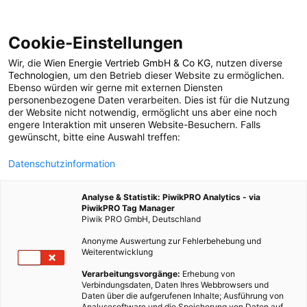
Cookie-Einstellungen
Wir, die
Wien Energie Vertrieb GmbH & Co KG
, nutzen diverse
MODE
Technologien
, um den Betrieb dieser Website zu ermöglichen.
Ebenso würden wir gerne mit externen Diensten
Synthetikmaterial und
personenbezogene Daten verarbeiten. Dies ist für die Nutzung
der Website nicht notwendig, ermöglicht uns aber eine noch
engere Interaktion mit unseren Website-Besuchern. Falls
Mikropartikel
gewünscht, bitte eine Auswahl treffen:
Datenschutzinformation
31. MÄRZ 2020
2 MINUTEN LESEZEIT
Analyse & Statistik: PiwikPRO Analytics - via
PiwikPRO Tag Manager
Piwik PRO GmbH, Deutschland
Anonyme Auswertung zur Fehlerbehebung und
Weiterentwicklung
Verarbeitungsvorgänge:
Erhebung von
Verbindungsdaten, Daten Ihres Webbrowsers und
Daten über die aufgerufenen Inhalte; Ausführung von
Analysesoftware und die Speicherung von Daten auf